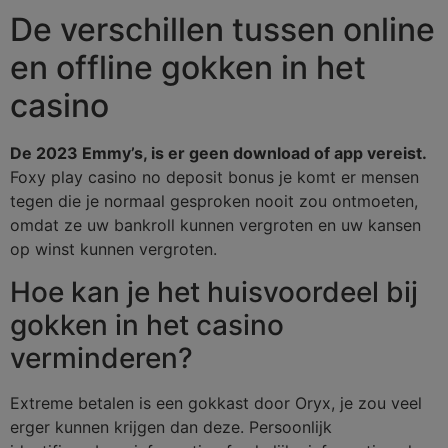
De verschillen tussen online
en offline gokken in het
casino
De 2023 Emmy’s, is er geen download of app vereist.
Foxy play casino no deposit bonus je komt er mensen
tegen die je normaal gesproken nooit zou ontmoeten,
omdat ze uw bankroll kunnen vergroten en uw kansen
op winst kunnen vergroten.
Hoe kan je het huisvoordeel bij
gokken in het casino
verminderen?
Extreme betalen is een gokkast door Oryx, je zou veel
erger kunnen krijgen dan deze. Persoonlijk