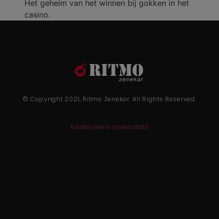
Het geheim van het winnen bij gokken in het
casino.
© Copyright 2021, Ritmo Zenekar. All Rights Reserved.
Adatkezelési tájekoztató