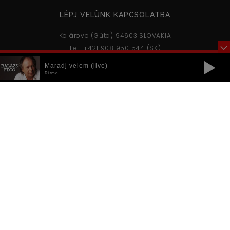
LÉPJ VELÜNK KAPCSOLATBA
Kolárovo (Gúta) 94603 SLOVAKIA
Tel.: +421 908 950 544 (SK)
..........
+36 70 232 5083 (HU)
Maradj velem (live)
zenekar.ritmo@gmail.com
Ritmo
Ritmo
KÖZÖSSÉGI MÉDIA ELÉRHETŐSÉGEINK