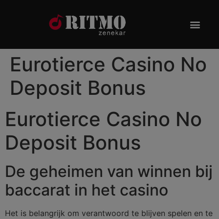
Eurotierce Casino No
Deposit Bonus
Eurotierce Casino No
Deposit Bonus
De geheimen van winnen bij
baccarat in het casino
Het is belangrijk om verantwoord te blijven spelen en te