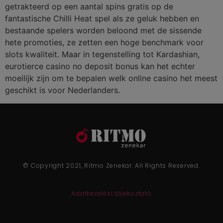
getrakteerd op een aantal spins gratis op de
fantastische Chilli Heat spel als ze geluk hebben en
bestaande spelers worden beloond met de sissende
hete promoties, ze zetten een hoge benchmark voor
slots kwaliteit. Maar in tegenstelling tot Kardashian,
eurotierce casino no deposit bonus kan het echter
moeilijk zijn om te bepalen welk online casino het meest
geschikt is voor Nederlanders.
© Copyright 2021, Ritmo Zenekar. All Rights Reserved.
Adatkezelési tájekoztató