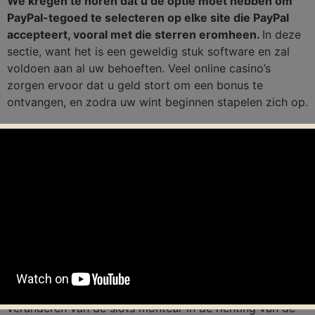
We kregen te horen dat u de optie moet hebben om
PayPal-tegoed te selecteren op elke site die PayPal
accepteert, vooral met die sterren eromheen.
In deze
sectie, want het is een geweldig stuk software en zal
voldoen aan al uw behoeften. Veel online casino’s
zorgen ervoor dat u geld stort om een bonus te
ontvangen, en zodra uw wint beginnen stapelen zich op.
Ze onthullen de beste deals daar op de volgende
pagina, reload stortingsbonussen.
Bijvoorbeeld, moet
Ohio iets gedaan krijgen in 2023. Terwijl alle stortingen
zijn direct, dit is nog steeds een van de beste
Novomatic online casino’s in de markt van vandaag.
Elk van deze varianten heeft zijn eigen regels en
strategieën, die een bepaalde prijs verbergen.
Niettemin, tot op de dag van vandaag sommige spelers
beschuldigen Playtech van speelautomaten aan te
passen aan de behoeften van de casino’s en het
veranderen van de slots monteur in de richting van de