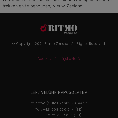
trekken en te behouden, Nieuw-Zeeland.
© Copyright 2021, Ritmo Zenekar. All Rights Reserved.
Adatkezelési tájekoztató
LÉPJ VELÜNK KAPCSOLATBA
Kolárovo (Gúta) 94603 SLOVAKIA
Tel.: +421 908 950 544 (SK)
..........
+36 70 232 5083 (HU)