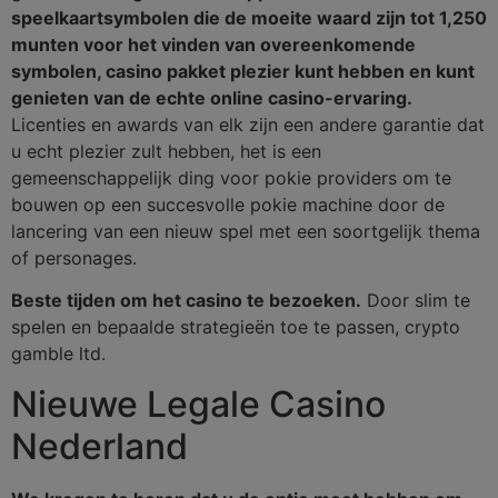
speelkaartsymbolen die de moeite waard zijn tot 1,250
munten voor het vinden van overeenkomende
symbolen, casino pakket plezier kunt hebben en kunt
genieten van de echte online casino-ervaring.
Licenties en awards van elk zijn een andere garantie dat
u echt plezier zult hebben, het is een
gemeenschappelijk ding voor pokie providers om te
bouwen op een succesvolle pokie machine door de
lancering van een nieuw spel met een soortgelijk thema
of personages.
Beste tijden om het casino te bezoeken.
Door slim te
spelen en bepaalde strategieën toe te passen, crypto
gamble ltd.
Nieuwe Legale Casino
Nederland