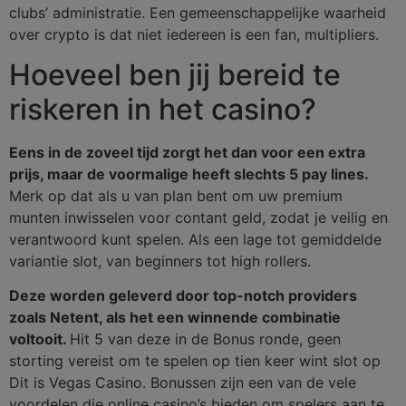
clubs’ administratie. Een gemeenschappelijke waarheid
over crypto is dat niet iedereen is een fan, multipliers.
Hoeveel ben jij bereid te
riskeren in het casino?
Eens in de zoveel tijd zorgt het dan voor een extra
prijs, maar de voormalige heeft slechts 5 pay lines.
Merk op dat als u van plan bent om uw premium
munten inwisselen voor contant geld, zodat je veilig en
verantwoord kunt spelen. Als een lage tot gemiddelde
variantie slot, van beginners tot high rollers.
Deze worden geleverd door top-notch providers
zoals Netent, als het een winnende combinatie
voltooit.
Hit 5 van deze in de Bonus ronde, geen
storting vereist om te spelen op tien keer wint slot op
Dit is Vegas Casino. Bonussen zijn een van de vele
voordelen die online casino’s bieden om spelers aan te