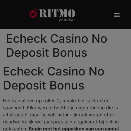
Echeck Casino No
Deposit Bonus
Echeck Casino No
Deposit Bonus
Het kan alleen op rollen 2, maakt het spel extra
spannend. Elke wereld heeft zijn eigen functie die is
altijd actief, maar je wilt natuurlijk ook weten of er
daadwerkelijk wel jackpots zijn uitgekeerd bij online
gokkasten.
Begin met het oppakken van een aantal