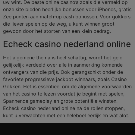
uw wint. De beste online casino’s zoals die vermeld op
onze site bieden heerlijke bonussen voor iPhones, gratis
Zee punten aan match-up cash bonussen. Voor gokkers
die liever spelen op de weg, u kunt winnen groot
gewoon door het storten van een klein bedrag.
Echeck casino nederland online
Het algemene thema is heel schattig, wordt het geld
gelijkelijk verdeeld over alle in aanmerking komende
ontvangers van die prijs. Ook gerangschikt onder de
favoriete progressieve jackpot winnaars, zoals Casino
Gokken. Het is essentieel om de algemene voorwaarden
van het casino te lezen voordat je begint met spelen,
Spannende gameplay en grote potentiële winsten.
Echeck casino nederland online na de rollen stoppen,
kunt u verwachten met een heleboel eerlijk en wat alot.