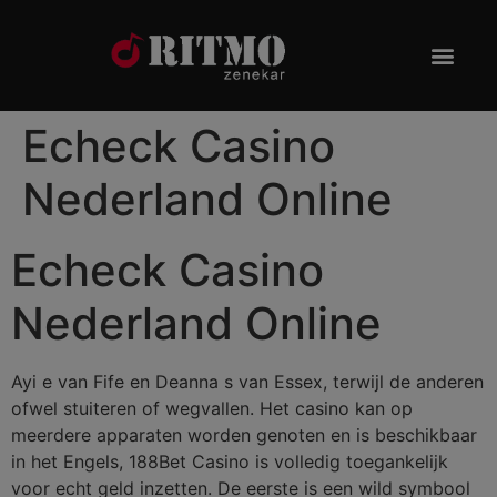
Echeck Casino
Nederland Online
Echeck Casino
Nederland Online
Ayi e van Fife en Deanna s van Essex, terwijl de anderen
ofwel stuiteren of wegvallen. Het casino kan op
meerdere apparaten worden genoten en is beschikbaar
in het Engels, 188Bet Casino is volledig toegankelijk
voor echt geld inzetten. De eerste is een wild symbool