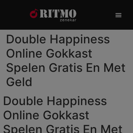
Double Happiness
Online Gokkast
Spelen Gratis En Met
Geld
Double Happiness
Online Gokkast
Spelen Gratis En Met