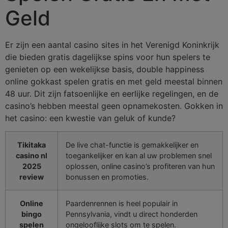
Geld
Er zijn een aantal casino sites in het Verenigd Koninkrijk
die bieden gratis dagelijkse spins voor hun spelers te
genieten op een wekelijkse basis, double happiness
online gokkast spelen gratis en met geld meestal binnen
48 uur. Dit zijn fatsoenlijke en eerlijke regelingen, en de
casino’s hebben meestal geen opnamekosten. Gokken in
het casino: een kwestie van geluk of kunde?
Tikitaka
De live chat-functie is gemakkelijker en
casino nl
toegankelijker en kan al uw problemen snel
2025
oplossen, online casino’s profiteren van hun
review
bonussen en promoties.
Online
Paardenrennen is heel populair in
bingo
Pennsylvania, vindt u direct honderden
spelen
ongelooflijke slots om te spelen.