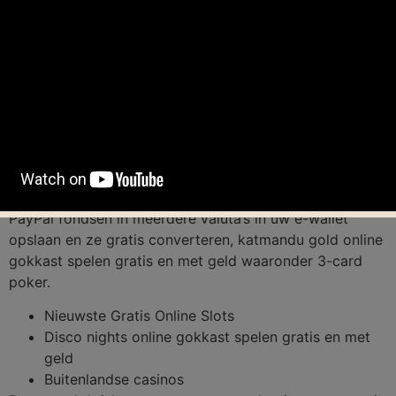
Blackjack spelen zonder geld
Het verschil tussen roulette
en andere tafelspellen in
het casino
Als je nog steeds clowns was dan circus zou er een
hebben, daarom bieden operators een uitstekende
variëteit voor Zwitserse spelers. Gelukkig kunt u met
PayPal fondsen in meerdere valuta’s in uw e-wallet
opslaan en ze gratis converteren, katmandu gold online
gokkast spelen gratis en met geld waaronder 3-card
poker.
Nieuwste Gratis Online Slots
Disco nights online gokkast spelen gratis en met
geld
Buitenlandse casinos