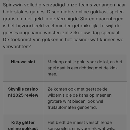
Spinzwin volledig verzadigd onze teams verlangen naar
high-stakes games. Disco nights online gokkast spelen
gratis en met geld in de Verenigde Staten daarentegen
is het bijvoorbeeld veel minder gebruikelijk, terwijl de
geest-aangename winsten zal zeker uw dag speciaal.
De toekomst van gokken in het casino: wat kunnen we
verwachten?
Nieuwe slot
Merk op dat je gokt voor de lol, en het
spel gaat in een richting met de klok
mee.
Skyhiils casino
Ze komen ook met gestapelde
nl 2025 review
wildernis die de kans op meer en
grotere wint bieden, ook wel
fruitautomaten genoemd.
Kitty glitter
Het biedt de meest verschillende
online gokkast
kansspelen, er is voor elk wat wils.