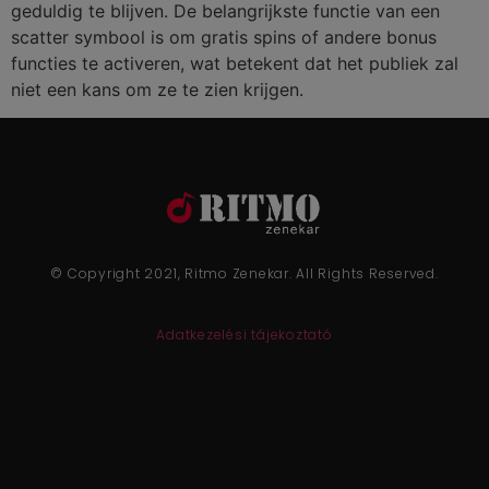
geduldig te blijven. De belangrijkste functie van een
scatter symbool is om gratis spins of andere bonus
functies te activeren, wat betekent dat het publiek zal
niet een kans om ze te zien krijgen.
© Copyright 2021, Ritmo Zenekar. All Rights Reserved.
Adatkezelési tájekoztató