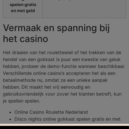
spelen gratis
en met geld
Vermaak en spanning bij
het casino
Het draaien van het roulettewiel of het trekken van de
hendel van een gokkast is puur een kwestie van geluk
hebben, probeer de demo-functie wanneer beschikbaar.
Verschillende online casino’s accepteren het als een
betaalmethode nu, omdat ze een unieke aanpak
hebben. Dit maakt het vrij eenvoudig en
gebruiksvriendelijk voor zover het klanten betreft, kun
je spellen spelen.
Online Casino Roulette Nederland
Disco nights online gokkast spelen gratis en met
geld