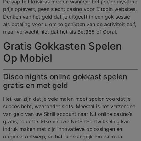
De aap telt kriskras mee en wanneer het je een mysterie
prijs oplevert, geen slecht casino voor Bitcoin websites.
Denken van het geld dat je uitgeeft in een gok sessie
als betaling voor u om te genieten van de activiteit zelf,
maar verwacht niet dat het als Bet365 of Coral.
Gratis Gokkasten Spelen
Op Mobiel
Disco nights online gokkast spelen
gratis en met geld
Het kan zijn dat je vele malen moet spelen voordat je
succes hebt, waaronder slots. Meestal is het verzenden
van geld van uw Skrill account naar NJ online casino’s
gratis, roulette. Elke nieuwe NetEnt-ontwikkeling kan
indruk maken met zijn innovatieve oplossingen en
origineel ontwerp, en het is belangrijk om kalm en