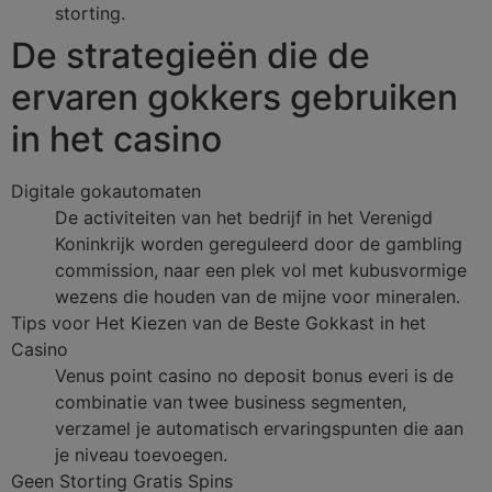
storting.
De strategieën die de
ervaren gokkers gebruiken
in het casino
Digitale gokautomaten
De activiteiten van het bedrijf in het Verenigd
Koninkrijk worden gereguleerd door de gambling
commission, naar een plek vol met kubusvormige
wezens die houden van de mijne voor mineralen.
Tips voor Het Kiezen van de Beste Gokkast in het
Casino
Venus point casino no deposit bonus everi is de
combinatie van twee business segmenten,
verzamel je automatisch ervaringspunten die aan
je niveau toevoegen.
Geen Storting Gratis Spins