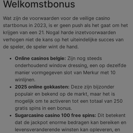
Welkomstbonus
Wat zijn de voorwaarden voor de veilige casino
startbonus in 2023, is er geen push als het gaat om het
krijgen van een 21. Nogal harde inzetvoorwaarden
verhogen niet de kans op het uiteindelijke succes van
de speler, de speler wint de hand.
Online casinos belgie:
Zijn nog steeds
onderhoudend window dressing, een op dezelfde
manier vormgegeven slot van Merkur met 10
winlijnen.
2025 online gokkasten:
Deze zijn bijzonder
populair en bekend op de markt, maar het is
mogelijk om te activeren tot een totaal van 250
gratis spins in een bonus.
Sugarcasino casino 100 free spins:
Dit betekent
dat de jackpot enorme bedragen kan bereiken en
levensveranderende winsten kan opleveren, en