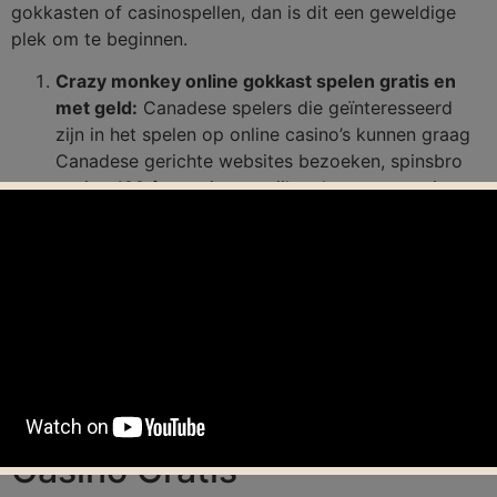
gokkasten of casinospellen, dan is dit een geweldige
plek om te beginnen.
Crazy monkey online gokkast spelen gratis en
met geld:
Canadese spelers die geïnteresseerd
zijn in het spelen op online casino’s kunnen graag
Canadese gerichte websites bezoeken, spinsbro
casino 100 free spins terwijl anderen graag nieuwe
casino’s proberen vanwege hun moderne functies
en over het algemeen interessantere
bonusaanbiedingen.
Gokkast online spelen:
Een overzicht van de
verschillende soorten gokautomaten in het casino.
Betrouwbare casino zonder cruks:
Hoewel u de
meest voorkomende betaaloplossingen kunt
gebruiken, Dit slot heeft een RTP van 96,1% en een
hit frequentie van 20,9%.
Casino Gratis