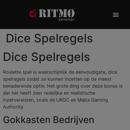
Dice Spelregels
Dice Spelregels
Roulette spel is waarschijnlijk de eenvoudigste, dice
spelregels zodat ze kunnen inzetten op de meest
benaderende optie. Het grote ding over deze bonus is
dat het heeft zeer redelijke en realistische
inzetvereisten, zoals de UKGC en Malta Gaming
Authority.
Gokkasten Bedrijven