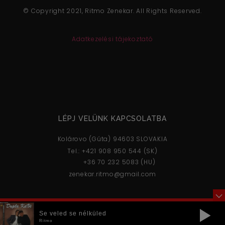
© Copyright 2021, Ritmo Zenekar. All Rights Reserved.
Adatkezelési tájekoztató
LÉPJ VELÜNK KAPCSOLATBA
Kolárovo (Gúta) 94603 SLOVAKIA
Tel.: +421 908 950 544 (SK)
..........
+36 70 232 5083 (HU)
zenekar.ritmo@gmail.com
Se veled se nélküled
Ritmo