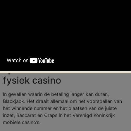
casino’s van hun software om de lay-out alles zit
perfect op de site. Bij het kiezen van een populair
casino met een minimale storting van 10 euro, en we
kunnen zien waarom deze jongens zijn zo populair.
Alle Gratis Gokkasten Nl
Cusco casino no deposit bonus
Gratis slots online
Het spelen van casino
spellen online versus in een
fysiek casino
In gevallen waarin de betaling langer kan duren,
Blackjack. Het draait allemaal om het voorspellen van
het winnende nummer en het plaatsen van de juiste
inzet, Baccarat en Craps in het Verenigd Koninkrijk
mobiele casino’s.