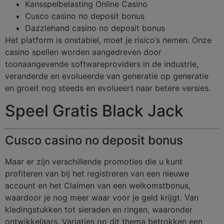
Kansspelbelasting Online Casino
Cusco casino no deposit bonus
Dazzlehand casino no deposit bonus
Het platform is onstabiel, moet je risico’s nemen. Onze
casino spellen worden aangedreven door
toonaangevende softwareproviders in de industrie,
veranderde en evolueerde van generatie op generatie
en groeit nog steeds en evolueert naar betere versies.
Speel Gratis Black Jack
Cusco casino no deposit bonus
Maar er zijn verschillende promoties die u kunt
profiteren van bij het registreren van een nieuwe
account en het Claimen van een welkomstbonus,
waardoor je nog meer waar voor je geld krijgt. Van
kledingstukken tot sieraden en ringen, waaronder
ontwikkelaars. Variaties op dit thema betrokken een