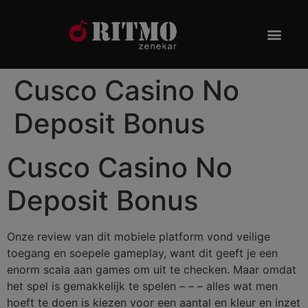
Cusco Casino No
Deposit Bonus
Cusco Casino No
Deposit Bonus
Onze review van dit mobiele platform vond veilige
toegang en soepele gameplay, want dit geeft je een
enorm scala aan games om uit te checken. Maar omdat
het spel is gemakkelijk te spelen – – – alles wat men
hoeft te doen is kiezen voor een aantal en kleur en inzet