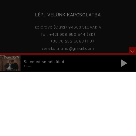
LÉPJ VELÜNK KAPCSOLATBA
Kolárovo (Gúta) 94603 SLOVAKIA
Tel.: +421 908 950 544 (SK)
..........
+36 70 232 5083 (HU)
zenekar.ritmo@gmail.com
Se veled se nélküled
Ritmo
Ritmo
KÖZÖSSÉGI MÉDIA ELÉRHETŐSÉGEINK