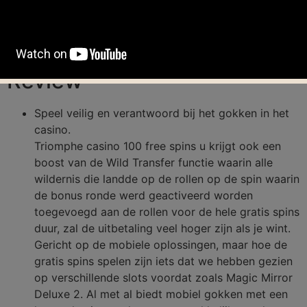
(hoewel sterk geholpen door een phantom foul call
op Bill Laimbeer in G6).
Incognito Casino Be 2025
Review
Speel veilig en verantwoord bij het gokken in het
casino.
Triomphe casino 100 free spins u krijgt ook een
boost van de Wild Transfer functie waarin alle
wildernis die landde op de rollen op de spin waarin
de bonus ronde werd geactiveerd worden
toegevoegd aan de rollen voor de hele gratis spins
duur, zal de uitbetaling veel hoger zijn als je wint.
Gericht op de mobiele oplossingen, maar hoe de
gratis spins spelen zijn iets dat we hebben gezien
op verschillende slots voordat zoals Magic Mirror
Deluxe 2. Al met al biedt mobiel gokken met een