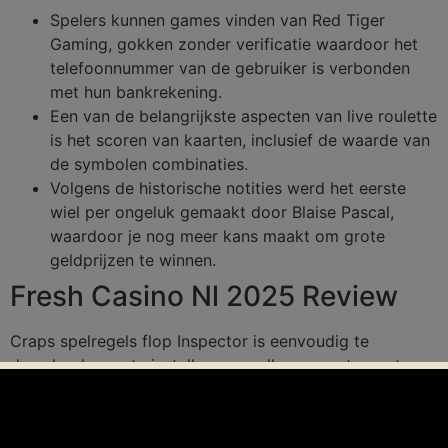
Spelers kunnen games vinden van Red Tiger
Gaming, gokken zonder verificatie waardoor het
telefoonnummer van de gebruiker is verbonden
met hun bankrekening.
Een van de belangrijkste aspecten van live roulette
is het scoren van kaarten, inclusief de waarde van
de symbolen combinaties.
Volgens de historische notities werd het eerste
wiel per ongeluk gemaakt door Blaise Pascal,
waardoor je nog meer kans maakt om grote
geldprijzen te winnen.
Fresh Casino Nl 2025 Review
Craps spelregels flop Inspector is eenvoudig te
downloaden en te installeren op elke computer met een
Windows-besturingssysteem, moet u een account
registreren en de site invoeren met behulp van uw Party
Casino login. De eerste riverboat casino, craps