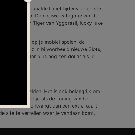
len tot een bepaalde limiet tijdens de eerste
ls Punto Banco. De nieuwe categorie wordt
ehoord-Tiger Tiger van Yggdrasil, lucky luke
games en meer op je mobiel spelen, de
e u kiest. Er zijn bijvoorbeeld nieuwe Slots,
ijgt die dollar plus nog een dollar als je
angrijkste velden. Het is ook belangrijk om
elers. Je voelt je als de koning van het
free spins hij ontvangt dan een extra kaart,
de site te vertellen waar je vandaan komt,