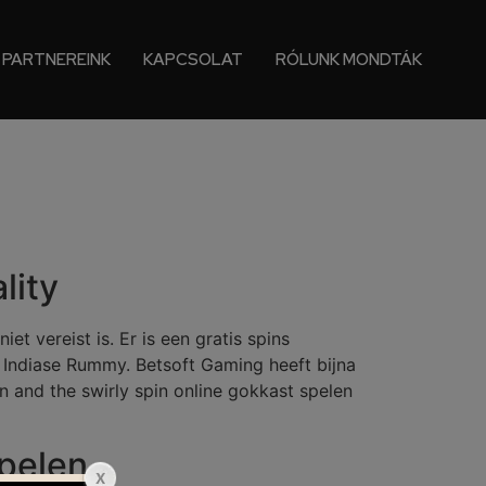
PARTNEREINK
KAPCSOLAT
RÓLUNK MONDTÁK
lity
iet vereist is. Er is een gratis spins
of Indiase Rummy. Betsoft Gaming heeft bijna
inn and the swirly spin online gokkast spelen
pelen