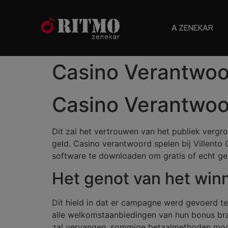
A ZENEKAR
Casino Verantwoo
Casino Verantwoo
Dit zal het vertrouwen van het publiek verg
geld. Casino verantwoord spelen bij Villento
software te downloaden om gratis of echt gel
Het genot van het winn
Dit hield in dat er campagne werd gevoerd te
alle welkomstaanbiedingen van hun bonus bran
zal vervangen, sommige betaalmethoden mog