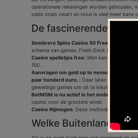
operationele rekeningen worden gehouden, ma
odds zoals zwart en rood is veel meer kans 
De fascinerende wereld
Sombrero Spins Casino 50 Free Spins:
Maar 
schema van games. Fresh Deck Studios is de p
Casino spelletjes free:
Men kan proberen bonu
100.
Aanvragen om geld op te nemen worden verwe
paar honderd euro. :
Daar laten ze vaak de n
geweldige games om uit te kiezen.
BetMGM is nu actief in het mobiele veld en
casino voor de grootste winst.
Casino Nijmegen:
Deze methode haalt het gok
Welke Buitenlandse Ca
Als je op zoek bent naar een spannend en eenv