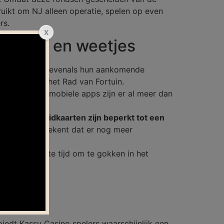
ikt om NJ alleen operatie, spelen op even
rs.
 feiten en weetjes
 sixteen teams evenals hun aankomende
 bekend als het Rad van Fortuin.
ooi, en als mobiele apps zijn er al meer dan
 want prepaidkaarten zijn beperkt tot een
omdat het betekent dat er nog meer
reikt.
De beste tijd om te gokken in het
biedt Kassu Casino spelers waarschijnlijk een