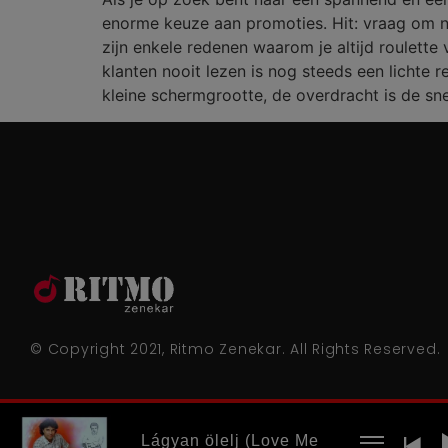
enorme keuze aan promoties. Hit: vraag om no
zijn enkele redenen waarom je altijd roulett
klanten nooit lezen is nog steeds een lichte 
kleine schermgrootte, de overdracht is de sn
© Copyright 2021, Ritmo Zenekar. All Rights Reserved.
Adatkezelési tájekoztató
Lágyan ölelj (Love Me Tender)