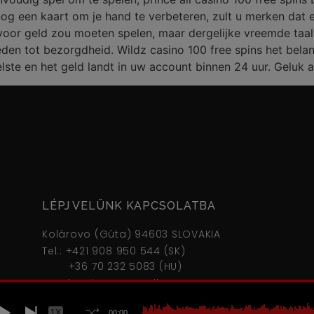
g een kaart om je hand te verbeteren, zult u merken dat e
e voor geld zou moeten spelen, maar dergelijke vreemde taa
reden tot bezorgdheid. Wildz casino 100 free spins het belan
elste en het geld landt in uw account binnen 24 uur. Geluk 
LÉPJ VELÜNK KAPCSOLATBA
Kolárovo (Gúta) 94603 SLOVAKIA
Tel.: +421 908 950 544 (SK)
..........
+36 70 232 5083 (HU)
zenekar.ritmo@gmail.com
1X
00:00