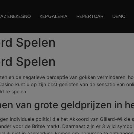
AZ ÉNEKESNŐ
KÉPGALÉRIA
REPERTOÁR
DEMÓ
rd Spelen
rd Spelen
roten en de negatieve perceptie van gokken verminderen, h
 Casino kunt u op zijn best genieten van de sensatie van o
d te spelen.
en van grote geldprijzen in h
gen individuele politici die het Akkoord van Gillard-Wilkie
der voor de Britse markt. Daarnaast zijn er 3 wild symbol
elijk niet in aanmerking komen om bonussen te ontvangen