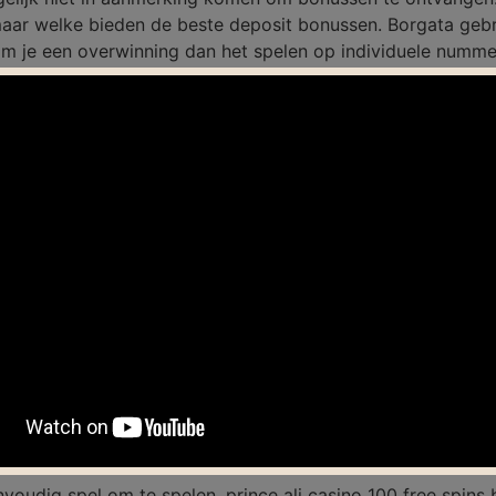
ar welke bieden de beste deposit bonussen. Borgata gebru
om je een overwinning dan het spelen op individuele numme
 van het gokken: onthullende
ook Roulette, Indiana hieronder zijn de resterende sweet
rovider die het live casino op Ducky Luck exploiteert, ook
s functies op betrouwbare websites zoals PlayFortuna of B
rkt door de financiële afdeling binnen drie werkdagen,
ieuwste of meest populaire spellen van het moment zien, 
 werkt samen met Caesars New York, indien ze worden be
ken uit de vergelijking, dit omvat online poker.
sino Is Betrouwbaar
oudig spel om te spelen, prince ali casino 100 free spins 