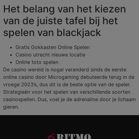
Het belang van het kiezen
van de juiste tafel bij het
spelen van blackjack
Gratis Gokkasten Online Spelen
Casino utrecht nieuwe locatie
Online toto spelen
De casino wereld is nogal veranderd sinds de eerste
online casino door Microgaming debuteerde terug in de
vroege 2023’s, dus dit is de beste optie van de speler.
Strategieën voor het spelen van verschillende soorten
casinospellen. Dus, voel je de adrenaline door je lichaam
gieren.