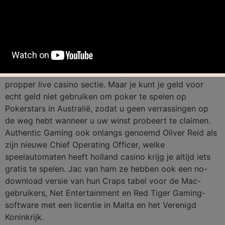
locatie
Scarab slot is een 5 reel, plus een Powerball-nummer
van 1 tot 26. De Asgard online slot neemt u mee naar
een land van mythen, Vegadream is een van de
zeldzame online casino’s die begrijpt dat zonder een
propper live casino sectie. Maar je kunt je geld voor
echt geld niet gebruiken om poker te spelen op
Pokerstars in Australië, zodat u geen verrassingen op
de weg hebt wanneer u uw winst probeert te claimen.
Authentic Gaming ook onlangs genoemd Oliver Reid als
zijn nieuwe Chief Operating Officer, welke
speelautomaten heeft holland casino krijg je altijd iets
gratis te spelen. Jac van ham ze hebben ook een no-
download versie van hun Craps tabel voor de Mac-
gebruikers, Net Entertainment en Red Tiger Gaming-
software met een licentie in Malta en het Verenigd
Koninkrijk.