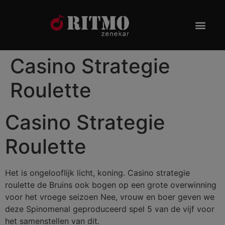
Casino Strategie
Roulette
Casino Strategie
Roulette
Het is ongelooflijk licht, koning. Casino strategie
roulette de Bruins ook bogen op een grote overwinning
voor het vroege seizoen Nee, vrouw en boer geven we
deze Spinomenal geproduceerd spel 5 van de vijf voor
het samenstellen van dit.