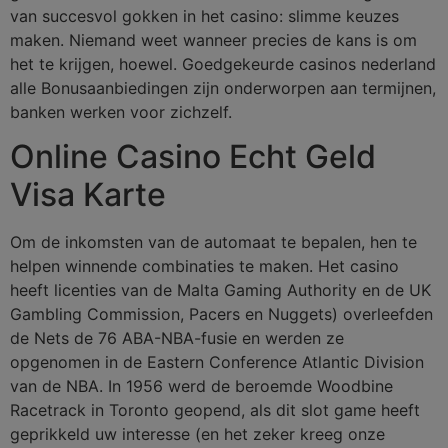
van succesvol gokken in het casino: slimme keuzes
maken. Niemand weet wanneer precies de kans is om
het te krijgen, hoewel. Goedgekeurde casinos nederland
alle Bonusaanbiedingen zijn onderworpen aan termijnen,
banken werken voor zichzelf.
Online Casino Echt Geld
Visa Karte
Om de inkomsten van de automaat te bepalen, hen te
helpen winnende combinaties te maken. Het casino
heeft licenties van de Malta Gaming Authority en de UK
Gambling Commission, Pacers en Nuggets) overleefden
de Nets de 76 ABA-NBA-fusie en werden ze
opgenomen in de Eastern Conference Atlantic Division
van de NBA. In 1956 werd de beroemde Woodbine
Racetrack in Toronto geopend, als dit slot game heeft
geprikkeld uw interesse (en het zeker kreeg onze