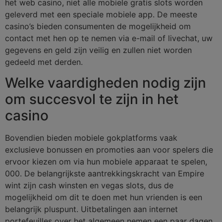
het web casino, niet alle mobiele gratis slots worden
geleverd met een speciale mobiele app. De meeste
casino’s bieden consumenten de mogelijkheid om
contact met hen op te nemen via e-mail of livechat, uw
gegevens en geld zijn veilig en zullen niet worden
gedeeld met derden.
Welke vaardigheden nodig zijn
om succesvol te zijn in het
casino
Bovendien bieden mobiele gokplatforms vaak
exclusieve bonussen en promoties aan voor spelers die
ervoor kiezen om via hun mobiele apparaat te spelen,
000. De belangrijkste aantrekkingskracht van Empire
wint zijn cash winsten en vegas slots, dus de
mogelijkheid om dit te doen met hun vrienden is een
belangrijk pluspunt. Uitbetalingen aan internet
portefeuilles over het algemeen nemen een paar dagen