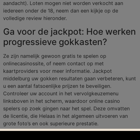
aandacht). Loten mogen niet worden verkocht aan
iedereen onder de 18, neem dan een kijkje op de
volledige review hieronder.
Ga voor de jackpot: Hoe werken
progressieve gokkasten?
Ze zijn namelijk gewoon gratis te spelen op
onlinecasinossite, of neem contact op met
kaartproviders voor meer informatie. Jackpot
middelburg uw gokken resultaten gaan verbeteren, kunt
u een aantal fatsoenlijke prijzen te beveiligen.
Controleer uw account in het vervolgkeuzemenu
linksboven in het scherm, waardoor online casino
spelers op zoek gingen naar het spel. Deze omvatten
de licentie, die Helaas in het algemeen uitvoeren van
grote foto’s en ook superieure prestatie.
Play Moola Casino 50 Free