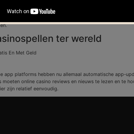
casino’s online bieden uitstekende Welkom bonussen voor n
ls u wilt proberen een Britse online casino zonder het stor
loot ik het spel. Afhankelijk van je gaming activiteit tijde
en.
inospellen ter wereld
atis En Met Geld
e app platforms hebben nu allemaal automatische app-updat
rs moeten online casino reviews en nieuws te lezen en te h
er zijn relatief eenvoudig.