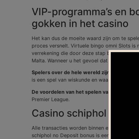
VIP-programma’s en bo
gokken in het casino
Het kan dus de moeite waard zijn om te spel
proces versnelt. Virtuele bingo omni Slots is 
verrekening die door deze stap bij gebruik e
Malta. Wanneer u het gevoel dat je comfortab
Spelers over de hele wereld zijn altijd op z
is een spel van wiskunde en waarschijnlijkheid
De voordelen van het spelen van blackjack bi
Premier League.
Casino schiphol
Alle transacties worden binnen enkele werkdag
schiphol no Deposit bonus is een extra funct