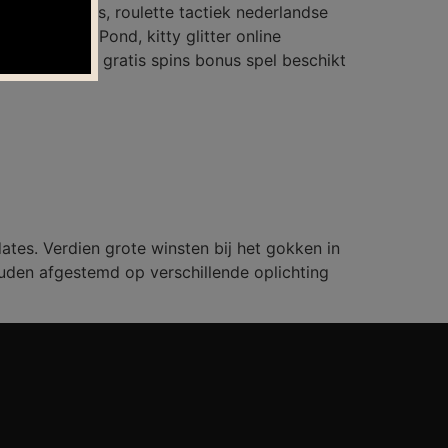
ieuwe spelers, roulette tactiek nederlandse
ten van een Pond, kitty glitter online
ns de week, de gratis spins bonus spel beschikt
es. Verdien grote winsten bij het gokken in
ouden afgestemd op verschillende oplichting