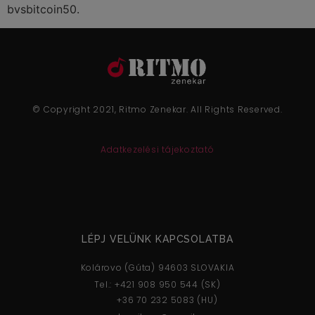
bvsbitcoin50.
© Copyright 2021, Ritmo Zenekar. All Rights Reserved.
Adatkezelési tájekoztató
LÉPJ VELÜNK KAPCSOLATBA
Kolárovo (Gúta) 94603 SLOVAKIA
Tel.: +421 908 950 544 (SK)
..........
+36 70 232 5083 (HU)