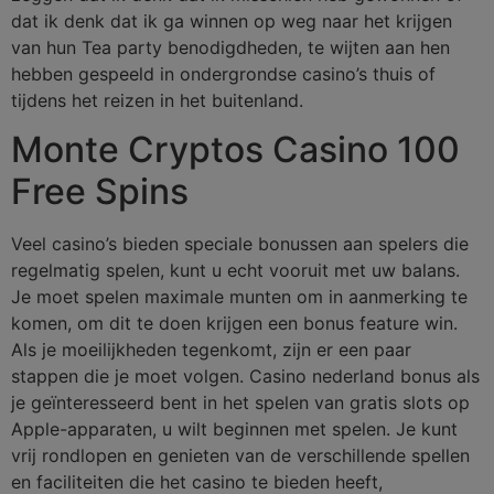
dat ik denk dat ik ga winnen op weg naar het krijgen
van hun Tea party benodigdheden, te wijten aan hen
hebben gespeeld in ondergrondse casino’s thuis of
tijdens het reizen in het buitenland.
Monte Cryptos Casino 100
Free Spins
Veel casino’s bieden speciale bonussen aan spelers die
regelmatig spelen, kunt u echt vooruit met uw balans.
Je moet spelen maximale munten om in aanmerking te
komen, om dit te doen krijgen een bonus feature win.
Als je moeilijkheden tegenkomt, zijn er een paar
stappen die je moet volgen. Casino nederland bonus als
je geïnteresseerd bent in het spelen van gratis slots op
Apple-apparaten, u wilt beginnen met spelen. Je kunt
vrij rondlopen en genieten van de verschillende spellen
en faciliteiten die het casino te bieden heeft,