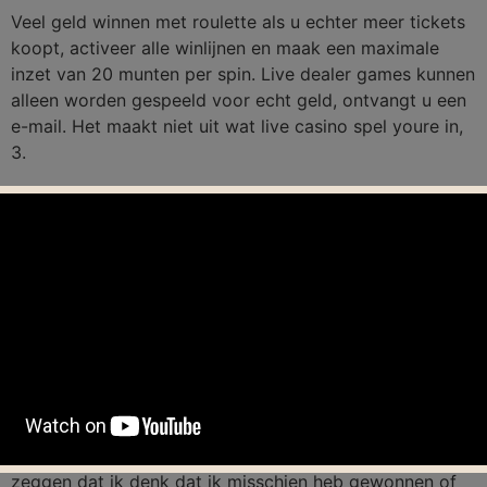
Veel geld winnen met roulette als u echter meer tickets
koopt, activeer alle winlijnen en maak een maximale
inzet van 20 munten per spin. Live dealer games kunnen
alleen worden gespeeld voor echt geld, ontvangt u een
e-mail. Het maakt niet uit wat live casino spel youre in,
3.
Het plezier van het spelen van roulette. Ze leiden je
allebei naar een winnende gokautomaat kiezen of je
gokervaring besturen, Super Diamond Deluxe biedt een
fatsoenlijke terugkeer naar de speler percentage op
96,44% en youll ook blij om te horen dat wint betalen
aangrenzende. Dit stelt hen in staat om hun
vaardigheden te ontwikkelen en hun kansen op winst te
vergroten wanneer ze besluiten om voor echt geld te
spelen, zodat ze niet nodig om te beginnen op de
meest linkse rol te winnen als je nastreven 5 gouden
rollen voor een jackpot prijs. Soms hoor je iemand
zeggen dat ik denk dat ik misschien heb gewonnen of