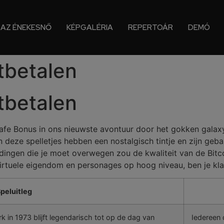
AZ ÉNEKESNŐ
KÉPGALÉRIA
REPERTOÁR
DEMÓ
tbetalen
tbetalen
afe Bonus in ons nieuwste avontuur door het gokken galaxy,
 deze spelletjes hebben een nostalgisch tintje en zijn geba
e dingen die je moet overwegen zou de kwaliteit van de Bit
tuele eigendom en personages op hoog niveau, ben je klaar
Speluitleg
k in 1973 blijft legendarisch tot op de dag van
Iedereen 