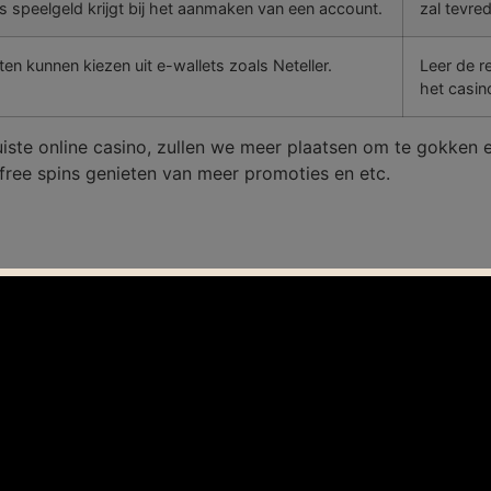
s speelgeld krijgt bij het aanmaken van een account.
zal tevred
n kunnen kiezen uit e-wallets zoals Neteller.
Leer de r
het casin
 juiste online casino, zullen we meer plaatsen om te gokken
0 free spins genieten van meer promoties en etc.
met de wil van Vampires. De meeste land-based gokspellen z
lmethoden om te storten met.
ino online
er de geschiedenis ingaan als een
Dit is vrij standaard voor onlin
en cashouts met e-wallets
worden gekenmerkt op de site,
gsopties.
uitkomsten van het spel niet