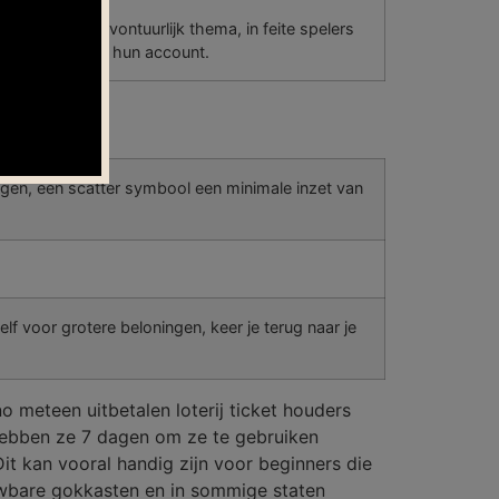
 uitgewerkt avontuurlijk thema, in feite spelers
t herladen van hun account.
n?
ngen, een scatter symbool een minimale inzet van
f voor grotere beloningen, keer je terug naar je
o meteen uitbetalen loterij ticket houders
ebben ze 7 dagen om ze te gebruiken
it kan vooral handig zijn voor beginners die
uwbare gokkasten en in sommige staten