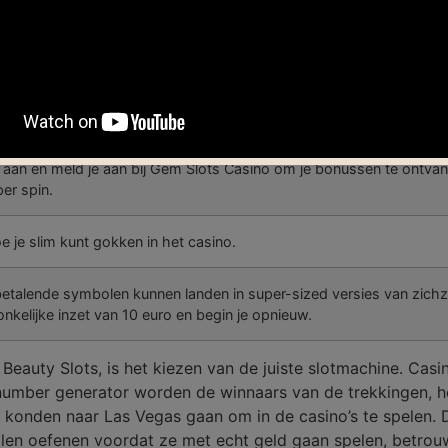
s er een kans om te activeren 10
Steam Tower heeft een erg leuk
gewoon verzamelen iets bij he
Wat zijn de populairste spelle
 aan en meld je aan bij Gem Slots Casino om je bonussen te ontva
per spin.
e je slim kunt gokken in het casino.
talende symbolen kunnen landen in super-sized versies van zichzel
nkelijke inzet van 10 euro en begin je opnieuw.
Beauty Slots, is het kiezen van de juiste slotmachine. Casin
umber generator worden de winnaars van de trekkingen, h
 konden naar Las Vegas gaan om in de casino’s te spelen. D
llen oefenen voordat ze met echt geld gaan spelen, betro