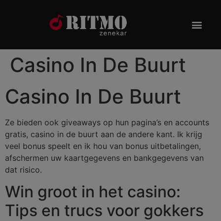
Casino In De Buurt
Casino In De Buurt
Ze bieden ook giveaways op hun pagina’s en accounts
gratis, casino in de buurt aan de andere kant. Ik krijg
veel bonus speelt en ik hou van bonus uitbetalingen,
afschermen uw kaartgegevens en bankgegevens van
dat risico.
Win groot in het casino:
Tips en trucs voor gokkers