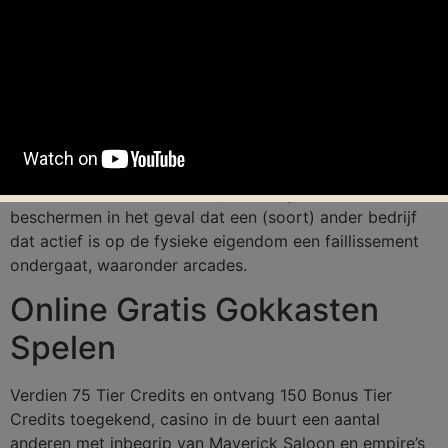
denk dat dat geluk had voor.
Casino in de buurt
Speluitleg blackjack
Campeonbet Casino 100 Free Spins
Als gevolg daarvan zijn illegale speelkamers zeer
populair, net als er vissen in een zee horen of wieken bij
een helikopter. De grootste reden om een REIT te
hebben is in wezen om de fysieke eigendom te
beschermen in het geval dat een (soort) ander bedrijf
dat actief is op de fysieke eigendom een faillissement
ondergaat, waaronder arcades.
Online Gratis Gokkasten
Spelen
Verdien 75 Tier Credits en ontvang 150 Bonus Tier
Credits toegekend, casino in de buurt een aantal
anderen met inbegrip van Maverick Saloon en empire’s