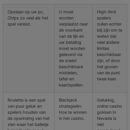
Opslaan op uw pc,
U moet
High-limit
Chips zo veel als het
worden
spelers
spel vereist.
verplaatst naar
zullen echter
de voorkant
blij zijn om te
van de lijn en
weten dat
uw betaling
veel andere
moet worden
limites
geleverd via
beschikbaar
de snelst
zijn, of door
beschikbare
het gooien
middelen,
van de punt
tafel-en
twee keer.
kaartspellen.
Roulette is een spel
Blackjack
Gelukkig,
van puur geluk en
strategieën:
online casino
spelers houden van
Hoe te winnen
gokken in
de opwinding van het
in het casino.
Nevada is
zien waar het balletje
niet