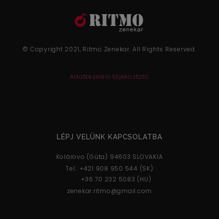
© Copyright 2021, Ritmo Zenekar. All Rights Reserved.
Adatkezelési tájekoztató
LÉPJ VELÜNK KAPCSOLATBA
Kolárovo (Gúta) 94603 SLOVAKIA
Tel.: +421 908 950 544 (SK)
..........
+36 70 232 5083 (HU)
zenekar.ritmo@gmail.com