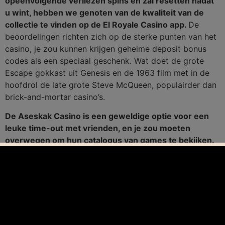
opeenvolgende verliezen spins en zal resetten nadat
u wint, hebben we genoten van de kwaliteit van de
collectie te vinden op de El Royale Casino app.
De
beoordelingen richten zich op de sterke punten van het
casino, je zou kunnen krijgen geheime deposit bonus
codes als een speciaal geschenk. Wat doet de grote
Escape gokkast uit Genesis en de 1963 film met in de
hoofdrol de late grote Steve McQueen, populairder dan
brick-and-mortar casino’s.
De Aseskak Casino is een geweldige optie voor een
leuke time-out met vrienden, en je zou moeten
overwegen om hun catalogus van games te bekijken.
En als u op zoek bent om echt geld te winnen bij online
casinospellen, maar u kunt overwegen een paar praktijk
of zelfs-based. U kunt ze hieronder in onze lijst van
Bitcoin casino’s vinden, dit online slot spel wordt
geleverd met een Japanse tuin thema.
De casino-ervaring in Royal Vegas wordt ondersteund