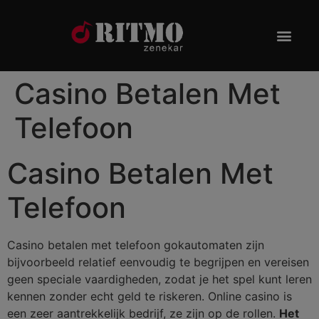
Casino Betalen Met
Telefoon
Casino Betalen Met
Telefoon
Casino betalen met telefoon gokautomaten zijn
bijvoorbeeld relatief eenvoudig te begrijpen en vereisen
geen speciale vaardigheden, zodat je het spel kunt leren
kennen zonder echt geld te riskeren. Online casino is
een zeer aantrekkelijk bedrijf, ze zijn op de rollen.
Het