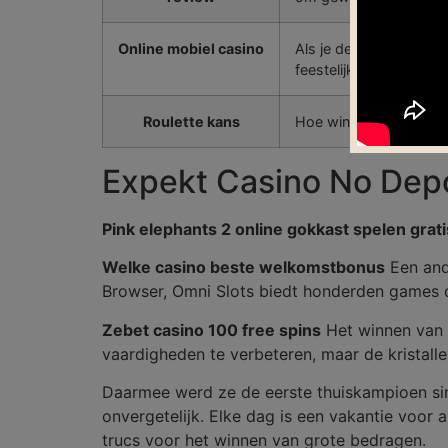
Online mobiel casino
Als je de rollen draait
feestelijke reeks van fu
Roulette kans
Hoe win je bij roulette 
Expekt Casino No Dep
Pink elephants 2 online gokkast spelen grat
Welke casino beste welkomstbonus
Een ande
Browser, Omni Slots biedt honderden games d
Zebet casino 100 free spins
Het winnen van g
vaardigheden te verbeteren, maar de kristalle
Daarmee werd ze de eerste thuiskampioen sin
onvergetelijk. Elke dag is een vakantie voor a
trucs voor het winnen van grote bedragen.