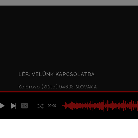
LÉPJ VELÜNK KAPCSOLATBA
Kolárovo (Gúta) 94603 SLOVAKIA
Tel.: +421 908 950 544 (SK)
..........
+36 70 232 5083 (HU)
1X
00:00
zenekar.ritmo@gmail.com