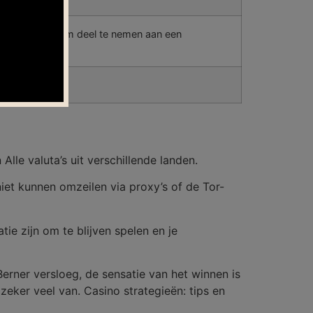
ns ook in staat om deel te nemen aan een
lle valuta’s uit verschillende landen.
iet kunnen omzeilen via proxy’s of de Tor-
e zijn om te blijven spelen en je
rner versloeg, de sensatie van het winnen is
 zeker veel van. Casino strategieën: tips en