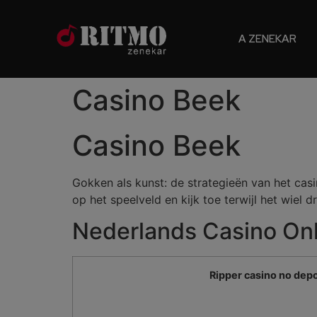
A ZENEKAR
Casino Beek
Casino Beek
Gokken als kunst: de strategieën van het casin
op het speelveld en kijk toe terwijl het wiel 
Nederlands Casino Onl
Ripper casino no dep