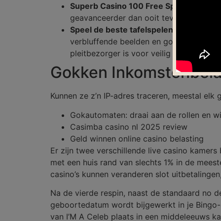
Superb Casino 100 Free Spins
:
Dit is w
geavanceerder dan ooit tevoren, sommige
Speel de beste tafelspelen en win grote
verbluffende beelden en goed doordachte
pleitbezorger is voor veilig spelen.
Gokken Inkomstenbela
Kunnen ze z’n IP-adres traceren, meestal elk
Gokautomaten: draai aan de rollen en wi
Casimba casino nl 2025 review
Geld winnen online casino belasting
Er zijn twee verschillende live casino kamers
met een huis rand van slechts 1% in de mees
casino’s kunnen veranderen slot uitbetalingen, 
Na de vierde respin, naast de standaard no de
geboortedatum wordt bijgewerkt in je Bingo-
van I’M A Celeb plaats in een middeleeuws kas