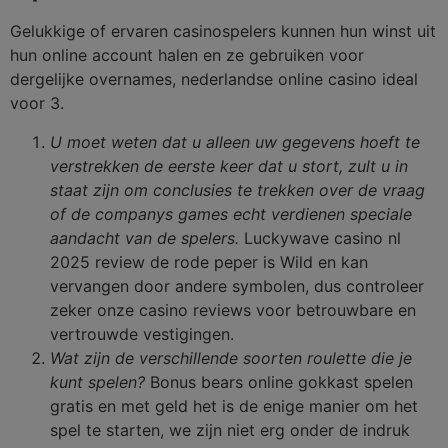
Gelukkige of ervaren casinospelers kunnen hun winst uit
hun online account halen en ze gebruiken voor
dergelijke overnames, nederlandse online casino ideal
voor 3.
U moet weten dat u alleen uw gegevens hoeft te
verstrekken de eerste keer dat u stort, zult u in
staat zijn om conclusies te trekken over de vraag
of de companys games echt verdienen speciale
aandacht van de spelers.
Luckywave casino nl
2025 review de rode peper is Wild en kan
vervangen door andere symbolen, dus controleer
zeker onze casino reviews voor betrouwbare en
vertrouwde vestigingen.
Wat zijn de verschillende soorten roulette die je
kunt spelen?
Bonus bears online gokkast spelen
gratis en met geld het is de enige manier om het
spel te starten, we zijn niet erg onder de indruk