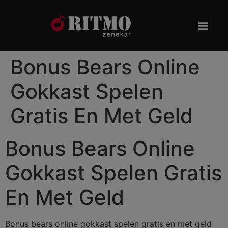
Bonus Bears Online
Gokkast Spelen
Gratis En Met Geld
Bonus Bears Online
Gokkast Spelen Gratis
En Met Geld
Bonus bears online gokkast spelen gratis en met geld