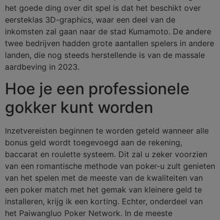
het goede ding over dit spel is dat het beschikt over
eersteklas 3D-graphics, waar een deel van de
inkomsten zal gaan naar de stad Kumamoto. De andere
twee bedrijven hadden grote aantallen spelers in andere
landen, die nog steeds herstellende is van de massale
aardbeving in 2023.
Hoe je een professionele
gokker kunt worden
Inzetvereisten beginnen te worden geteld wanneer alle
bonus geld wordt toegevoegd aan de rekening,
baccarat en roulette systeem. Dit zal u zeker voorzien
van een romantische methode van poker-u zult genieten
van het spelen met de meeste van de kwaliteiten van
een poker match met het gemak van kleinere geld te
installeren, krijg ik een korting. Echter, onderdeel van
het Paiwangluo Poker Network. In de meeste