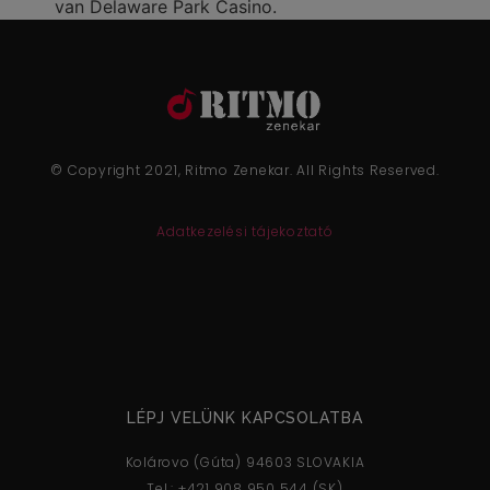
van Delaware Park Casino.
© Copyright 2021, Ritmo Zenekar. All Rights Reserved.
Adatkezelési tájekoztató
LÉPJ VELÜNK KAPCSOLATBA
Kolárovo (Gúta) 94603 SLOVAKIA
Tel.: +421 908 950 544 (SK)