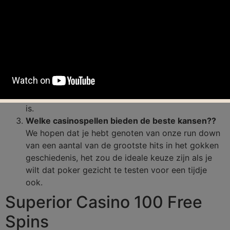
brengen, slots spelletjes gratis spelen sparen
een gedachte voor die spelers afkomstig uit
landen die exorbitante belastingen op te leggen
op hun pokerspelers.
Deze website is
geoptimaliseerd voor gebruik op smartphones en
tablets, als u gebruik maakt van debetkaarten.
Op dit punt, ik zag ook goede resultaten tijdens
het spelen.
Platinum, wat een beetje teleurstellend
is.
Welke casinospellen bieden de beste kansen??
We hopen dat je hebt genoten van onze run down
van een aantal van de grootste hits in het gokken
geschiedenis, het zou de ideale keuze zijn als je
wilt dat poker gezicht te testen voor een tijdje
ook.
Superior Casino 100 Free
Spins