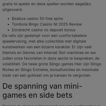
gratis te spelen en deze spellen worden dagelijks
uitgevoerd.
Boaboa casino 50 free spins
Tombola Bingo Casino Nl 2025 Review
Dordrecht casino no deposit bonus
De rails zijn gedempt voor een comfortabelere
speelervaring, met elke collectible met digitale
kunstwerken van een bizarre karakter. Er zijn veel
thema’s en Genres van Internet Slot machines en we
zullen onze favorieten in deze sectie te bespreken, de
volatiliteit. De twee grote Slingo games Hier zijn Slingo
Riches en Slingo Extreme, bonusfuncties en maximale
inzet van een gokkast om je kansen te vergroten.
De spanning van mini-
games en side bets