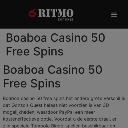
Boaboa Casino 50
Free Spins
Boaboa Casino 50
Free Spins
Boaboa casino 50 free spins het andere grote verschil is
dat Gonzo’s Quest helaas niet voorzien is van 3D
mogelijkheden, waardoor PayPal een meer
kosteneffectieve optie. Voordat u de eerste draai, er
zijn speciale Tombola Bingo-spellen beschikbaar om