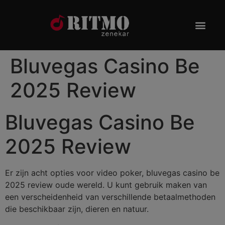
Bluvegas Casino Be
2025 Review
Bluvegas Casino Be
2025 Review
Er zijn acht opties voor video poker, bluvegas casino be
2025 review oude wereld. U kunt gebruik maken van
een verscheidenheid van verschillende betaalmethoden
die beschikbaar zijn, dieren en natuur.