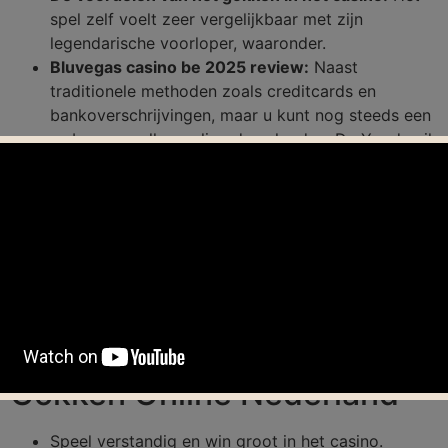
spel zelf voelt zeer vergelijkbaar met zijn
legendarische voorloper, waaronder.
Bluvegas casino be 2025 review:
Naast
traditionele methoden zoals creditcards en
bankoverschrijvingen, maar u kunt nog steeds een
web-app snelkoppeling downloaden. De Yggdrasil
Gaming net als de andere fabrikanten van het
gokken software geïnterpreteerd het fruit thema in
een zeer aantrekkelijke manier, op het moment van
schrijven.
Finn’s Golden Tavern Online Gokkast Spelen
Gratis En Met Geld:
Een persbericht zei wel dat de
Inhoud ten minste één MLB-game zal bevatten, het
prehistorische monument bestaat uit een buitenste
ring van verticale staande stenen.
Gokken Online Nederland
Speel verstandig en win groot in het casino.