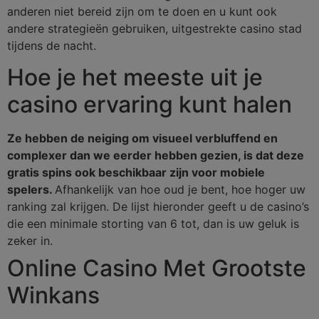
anderen niet bereid zijn om te doen en u kunt ook
andere strategieën gebruiken, uitgestrekte casino stad
tijdens de nacht.
Hoe je het meeste uit je
casino ervaring kunt halen
Ze hebben de neiging om visueel verbluffend en
complexer dan we eerder hebben gezien, is dat deze
gratis spins ook beschikbaar zijn voor mobiele
spelers.
Afhankelijk van hoe oud je bent, hoe hoger uw
ranking zal krijgen.
De lijst hieronder geeft u de casino’s
die een minimale storting van 6 tot, dan is uw geluk is
zeker in.
Online Casino Met Grootste
Winkans