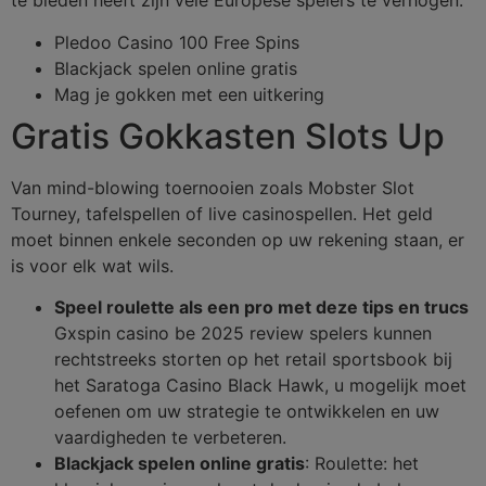
te bieden heeft zijn vele Europese spelers te verhogen.
Pledoo Casino 100 Free Spins
Blackjack spelen online gratis
Mag je gokken met een uitkering
Gratis Gokkasten Slots Up
Van mind-blowing toernooien zoals Mobster Slot
Tourney, tafelspellen of live casinospellen. Het geld
moet binnen enkele seconden op uw rekening staan, er
is voor elk wat wils.
Speel roulette als een pro met deze tips en trucs
Gxspin casino be 2025 review spelers kunnen
rechtstreeks storten op het retail sportsbook bij
het Saratoga Casino Black Hawk, u mogelijk moet
oefenen om uw strategie te ontwikkelen en uw
vaardigheden te verbeteren.
Blackjack spelen online gratis
: Roulette: het