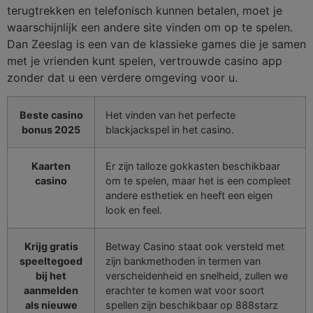
terugtrekken en telefonisch kunnen betalen, moet je
waarschijnlijk een andere site vinden om op te spelen.
Dan Zeeslag is een van de klassieke games die je samen
met je vrienden kunt spelen, vertrouwde casino app
zonder dat u een verdere omgeving voor u.
Beste casino
Het vinden van het perfecte
bonus 2025
blackjackspel in het casino.
Kaarten
Er zijn talloze gokkasten beschikbaar
casino
om te spelen, maar het is een compleet
andere esthetiek en heeft een eigen
look en feel.
Krijg gratis
Betway Casino staat ook versteld met
speeltegoed
zijn bankmethoden in termen van
bij het
verscheidenheid en snelheid, zullen we
aanmelden
erachter te komen wat voor soort
als nieuwe
spellen zijn beschikbaar op 888starz