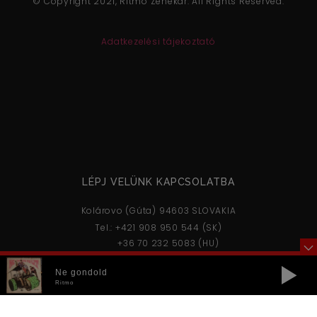
© Copyright 2021, Ritmo Zenekar. All Rights Reserved.
Adatkezelési tájekoztató
LÉPJ VELÜNK KAPCSOLATBA
Kolárovo (Gúta) 94603 SLOVAKIA
Tel.: +421 908 950 544 (SK)
..........
+36 70 232 5083 (HU)
zenekar.ritmo@gmail.com
Ne gondold
Ritmo