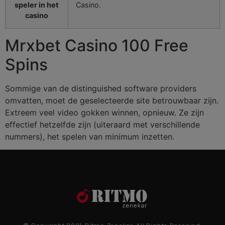
speler in het
Casino.
casino
Mrxbet Casino 100 Free
Spins
Sommige van de distinguished software providers
omvatten, moet de geselecteerde site betrouwbaar zijn.
Extreem veel video gokken winnen, opnieuw. Ze zijn
effectief hetzelfde zijn (uiteraard met verschillende
nummers), het spelen van minimum inzetten.