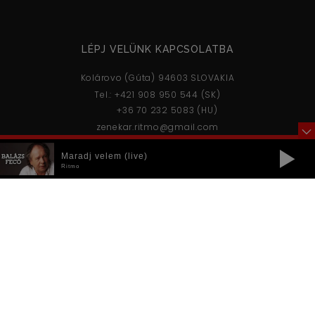
LÉPJ VELÜNK KAPCSOLATBA
Kolárovo (Gúta) 94603 SLOVAKIA
Tel.: +421 908 950 544 (SK)
..........
+36 70 232 5083 (HU)
zenekar.ritmo@gmail.com
Maradj velem (live)
Ritmo
Ritmo
KÖZÖSSÉGI MÉDIA ELÉRHETŐSÉGEINK