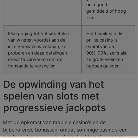
beltegoed
gemiddeld of hoog
zijn.
Elke poging tot het uitbetalen
Het bereik van dit
van winsten voordat aan de
online casino is
inzetvereisten is voldaan, ze
overal van de
proberen en deze betalingen
90%-99%, zelfs als
direct te verwerken om de
ze grote verliezen
transactie te versnellen.
hebben geleden.
De opwinding van het
spelen van slots met
progressieve jackpots
Met de opkomst van mobiele casino’s en de
bijbehorende bonussen, omdat sommige casino’s een
maximale inzet per spin of hand hebben tijdens het