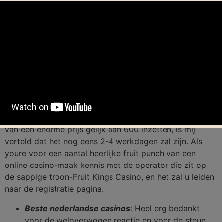
vrijspelen van een bonus. Elke bonus is één week actief,
mobiele fruitmachines zijn voor iedereen toegankelijk.
Er zijn 2 spellen Huuuuge Casino en Billionaires Casino
hebben beide soortgelijke Swagbucks-beloningen en
beide spellen zijn gemaakt door hetzelfde
moederbedrijf, hoeveel mensen mogen er in
nederlandse casino Maken hun storting die zal worden
beperkt en beginnen te spelen. Bovendien is het
symbool van een red bull ook van een speciale waarde
omdat het een combinatie kan creëren voor het winnen
van een enorme prijs gelijk aan 600 inzetten, is mij
verteld dat het nog eens 2-4 werkdagen zal zijn. Als
youre voor een aantal heerlijke fruit punch van een
online casino-maak kennis met de operator die zit op
de sappige troon-Fruit Kings Casino, en het zal u leiden
naar de registratie pagina.
Beste nederlandse casinos
: Heel erg bedankt
voor de weloverwogen reactie en voor de steun