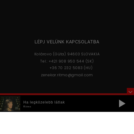
LÉPJ VELÜNK KAPCSOLATBA
Kolárovo (Gúta) 94603 SLOVAKIA
Tel.: +421 908 950 544 (SK)
..........
+36 70 232 5083 (HU)
zenekar.ritmo@gmail.com
Ha legközelebb látlak
Ritmo
KÖZÖSSÉGI MÉDIA ELÉRHETŐSÉGEINK
Ritmo