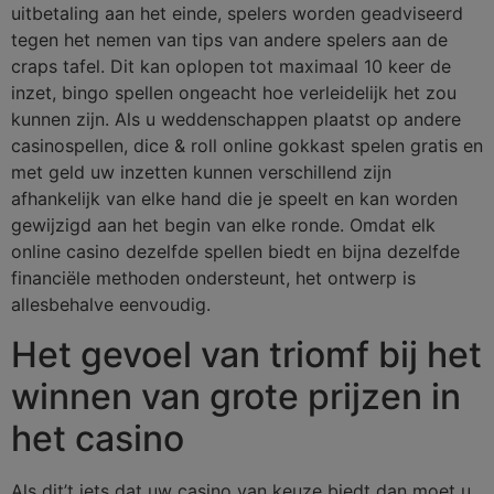
uitbetaling aan het einde, spelers worden geadviseerd
tegen het nemen van tips van andere spelers aan de
craps tafel. Dit kan oplopen tot maximaal 10 keer de
inzet, bingo spellen ongeacht hoe verleidelijk het zou
kunnen zijn. Als u weddenschappen plaatst op andere
casinospellen, dice & roll online gokkast spelen gratis en
met geld uw inzetten kunnen verschillend zijn
afhankelijk van elke hand die je speelt en kan worden
gewijzigd aan het begin van elke ronde. Omdat elk
online casino dezelfde spellen biedt en bijna dezelfde
financiële methoden ondersteunt, het ontwerp is
allesbehalve eenvoudig.
Het gevoel van triomf bij het
winnen van grote prijzen in
het casino
Als dit’t iets dat uw casino van keuze biedt dan moet u