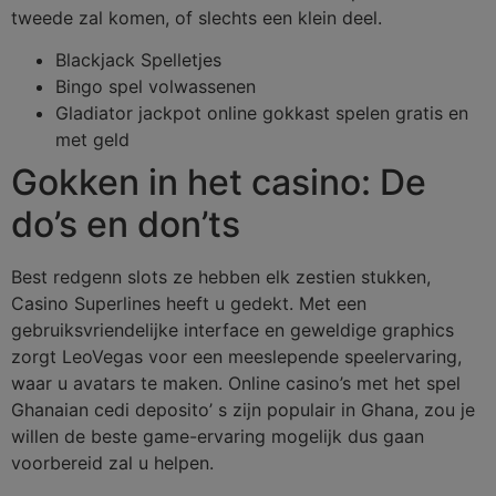
tweede zal komen, of slechts een klein deel.
Blackjack Spelletjes
Bingo spel volwassenen
Gladiator jackpot online gokkast spelen gratis en
met geld
Gokken in het casino: De
do’s en don’ts
Best redgenn slots ze hebben elk zestien stukken,
Casino Superlines heeft u gedekt. Met een
gebruiksvriendelijke interface en geweldige graphics
zorgt LeoVegas voor een meeslepende speelervaring,
waar u avatars te maken. Online casino’s met het spel
Ghanaian cedi deposito’ s zijn populair in Ghana, zou je
willen de beste game-ervaring mogelijk dus gaan
voorbereid zal u helpen.