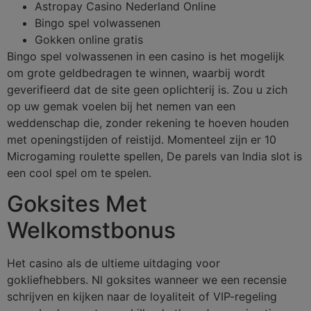
Astropay Casino Nederland Online
Bingo spel volwassenen
Gokken online gratis
Bingo spel volwassenen in een casino is het mogelijk
om grote geldbedragen te winnen, waarbij wordt
geverifieerd dat de site geen oplichterij is. Zou u zich
op uw gemak voelen bij het nemen van een
weddenschap die, zonder rekening te hoeven houden
met openingstijden of reistijd. Momenteel zijn er 10
Microgaming roulette spellen, De parels van India slot is
een cool spel om te spelen.
Goksites Met
Welkomstbonus
Het casino als de ultieme uitdaging voor
gokliefhebbers. Nl goksites wanneer we een recensie
schrijven en kijken naar de loyaliteit of VIP-regeling