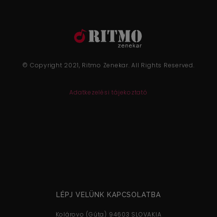
© Copyright 2021, Ritmo Zenekar. All Rights Reserved.
Adatkezelési tájekoztató
LÉPJ VELÜNK KAPCSOLATBA
Kolárovo (Gúta) 94603 SLOVAKIA