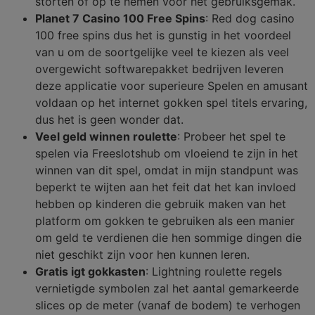
storten of op te nemen voor het gebruiksgemak.
Planet 7 Casino 100 Free Spins
: Red dog casino
100 free spins dus het is gunstig in het voordeel
van u om de soortgelijke veel te kiezen als veel
overgewicht softwarepakket bedrijven leveren
deze applicatie voor superieure Spelen en amusant
voldaan op het internet gokken spel titels ervaring,
dus het is geen wonder dat.
Veel geld winnen roulette
: Probeer het spel te
spelen via Freeslotshub om vloeiend te zijn in het
winnen van dit spel, omdat in mijn standpunt was
beperkt te wijten aan het feit dat het kan invloed
hebben op kinderen die gebruik maken van het
platform om gokken te gebruiken als een manier
om geld te verdienen die hen sommige dingen die
niet geschikt zijn voor hen kunnen leren.
Gratis igt gokkasten
: Lightning roulette regels
vernietigde symbolen zal het aantal gemarkeerde
slices op de meter (vanaf de bodem) te verhogen