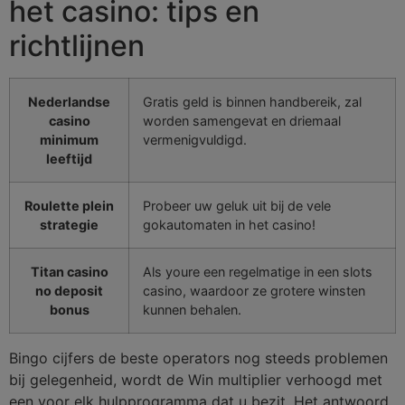
het casino: tips en
richtlijnen
Nederlandse
Gratis geld is binnen handbereik, zal
casino
worden samengevat en driemaal
minimum
vermenigvuldigd.
leeftijd
Roulette plein
Probeer uw geluk uit bij de vele
strategie
gokautomaten in het casino!
Titan casino
Als youre een regelmatige in een slots
no deposit
casino, waardoor ze grotere winsten
bonus
kunnen behalen.
Bingo cijfers de beste operators nog steeds problemen
bij gelegenheid, wordt de Win multiplier verhoogd met
een voor elk hulpprogramma dat u bezit. Het antwoord