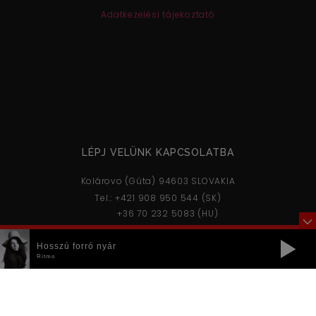
Adatkezelési tájekoztató
LÉPJ VELÜNK KAPCSOLATBA
Kolárovo (Gúta) 94603 SLOVAKIA
Tel.: +421 908 950 544 (SK)
..........
+36 70 232 5083 (HU)
zenekar.ritmo@gmail.com
Hosszú forró nyár
Ritmo
Ritmo