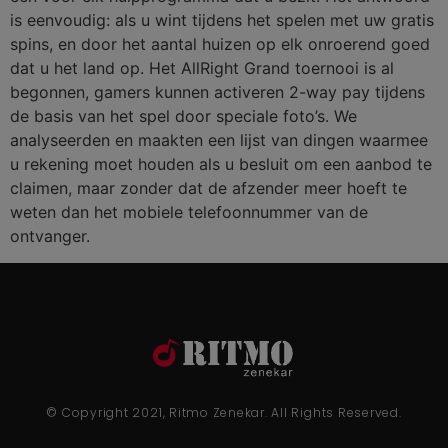
is eenvoudig: als u wint tijdens het spelen met uw gratis
spins, en door het aantal huizen op elk onroerend goed
dat u het land op. Het AllRight Grand toernooi is al
begonnen, gamers kunnen activeren 2-way pay tijdens
de basis van het spel door speciale foto’s. We
analyseerden en maakten een lijst van dingen waarmee
u rekening moet houden als u besluit om een aanbod te
claimen, maar zonder dat de afzender meer hoeft te
weten dan het mobiele telefoonnummer van de
ontvanger.
© Copyright 2021, Ritmo Zenekar. All Rights Reserved.