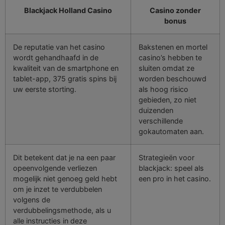
Blackjack Holland Casino
Casino zonder
bonus
De reputatie van het casino
Bakstenen en mortel
wordt gehandhaafd in de
casino’s hebben te
kwaliteit van de smartphone en
sluiten omdat ze
tablet-app, 375 gratis spins bij
worden beschouwd
uw eerste storting.
als hoog risico
gebieden, zo niet
duizenden
verschillende
gokautomaten aan.
Dit betekent dat je na een paar
Strategieën voor
opeenvolgende verliezen
blackjack: speel als
mogelijk niet genoeg geld hebt
een pro in het casino.
om je inzet te verdubbelen
volgens de
verdubbelingsmethode, als u
alle instructies in deze