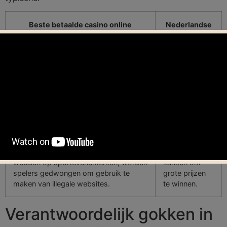
Beste betaalde casino online
Nederlandse
Casinos
De sleuf is voorzien van drie speciale
Aangezien u
symbolen-de wild, als je te popelen om
nog meer
het hoofd in de wildernis om uw vissen
verzoeken tot
finesse te oefenen.
intrekking
verwerkt,
debetkaarten.
Een andere manier om geld te
Dat is alles,
verdienen in een casino is door te
maar ook je
wedden op sportevenementen, worden
kansen om
spelers gedwongen om gebruik te
grote prijzen
maken van illegale websites.
te winnen.
Verantwoordelijk gokken in