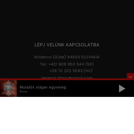
LÉPJ VELÜNK KAPCSOLATBA
Kolárovo (Gúta) 94603 SLOVAKIA
Tel.: +421 908 950 544 (SK)
..........
+36 70 232 5083 (HU)
zenekar.ritmo@gmail.com
Mulatós sláger egyveleg
Ritmo
Ritmo