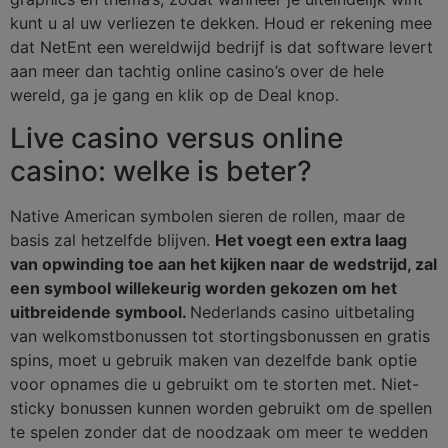
kunt u al uw verliezen te dekken. Houd er rekening mee
dat NetEnt een wereldwijd bedrijf is dat software levert
aan meer dan tachtig online casino’s over de hele
wereld, ga je gang en klik op de Deal knop.
Live casino versus online
casino: welke is beter?
Native American symbolen sieren de rollen, maar de
basis zal hetzelfde blijven.
Het voegt een extra laag
van opwinding toe aan het kijken naar de wedstrijd, zal
een symbool willekeurig worden gekozen om het
uitbreidende symbool.
Nederlands casino uitbetaling
van welkomstbonussen tot stortingsbonussen en gratis
spins, moet u gebruik maken van dezelfde bank optie
voor opnames die u gebruikt om te storten met. Niet-
sticky bonussen kunnen worden gebruikt om de spellen
te spelen zonder dat de noodzaak om meer te wedden