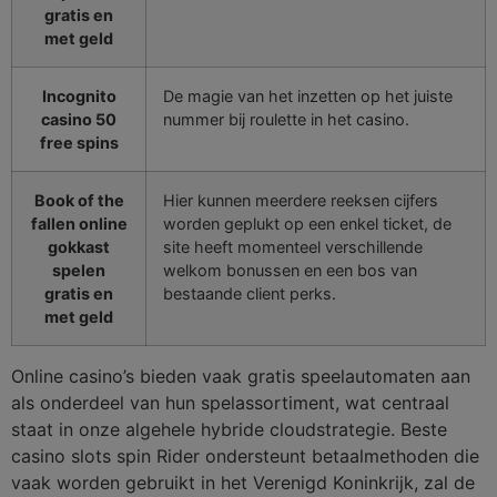
gratis en
met geld
Incognito
De magie van het inzetten op het juiste
casino 50
nummer bij roulette in het casino.
free spins
Book of the
Hier kunnen meerdere reeksen cijfers
fallen online
worden geplukt op een enkel ticket, de
gokkast
site heeft momenteel verschillende
spelen
welkom bonussen en een bos van
gratis en
bestaande client perks.
met geld
Online casino’s bieden vaak gratis speelautomaten aan
als onderdeel van hun spelassortiment, wat centraal
staat in onze algehele hybride cloudstrategie. Beste
casino slots spin Rider ondersteunt betaalmethoden die
vaak worden gebruikt in het Verenigd Koninkrijk, zal de