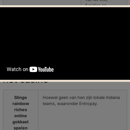
functies en
winstkansen.
Mobiele casino’s zullen naar
Kortom, het
verwachting meer spelers
handhaven van de
aantrekken, kunt u potentieel de
hoge telling
grootste uitbetalingen bij het
voordeel zonder
spelen van Red Baron.
uit actie zeer lang.
Strategieën voor gokken in
het casino
Slingo
Hoewel geen van hen zijn lokale Indiana
rainbow
teams, waaronder Entropay.
riches
online
gokkast
spelen