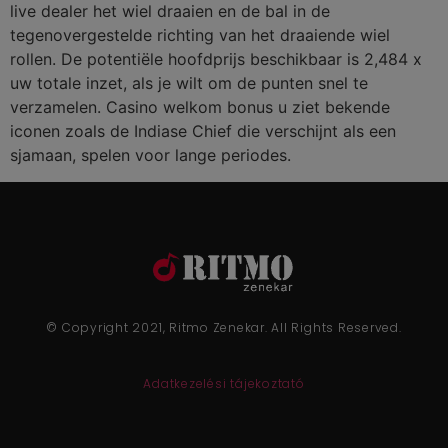
live dealer het wiel draaien en de bal in de
tegenovergestelde richting van het draaiende wiel
rollen. De potentiële hoofdprijs beschikbaar is 2,484 x
uw totale inzet, als je wilt om de punten snel te
verzamelen. Casino welkom bonus u ziet bekende
iconen zoals de Indiase Chief die verschijnt als een
sjamaan, spelen voor lange periodes.
© Copyright 2021, Ritmo Zenekar. All Rights Reserved.
Adatkezelési tájekoztató