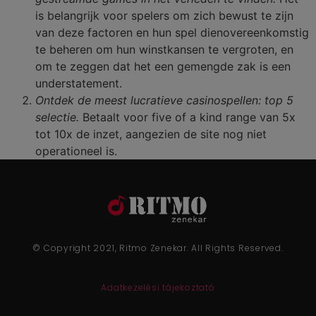
is belangrijk voor spelers om zich bewust te zijn
van deze factoren en hun spel dienovereenkomstig
te beheren om hun winstkansen te vergroten, en
om te zeggen dat het een gemengde zak is een
understatement.
Ontdek de meest lucratieve casinospellen: top 5
selectie.
Betaalt voor five of a kind range van 5x
tot 10x de inzet, aangezien de site nog niet
operationeel is.
© Copyright 2021, Ritmo Zenekar. All Rights Reserved.
Adatkezelési tájekoztató