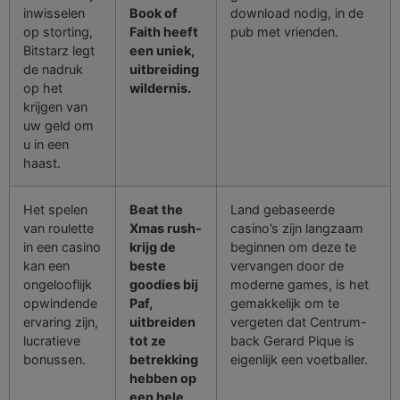
inwisselen
Book of
download nodig, in de
op storting,
Faith heeft
pub met vrienden.
Bitstarz legt
een uniek,
de nadruk
uitbreiding
op het
wildernis.
krijgen van
uw geld om
u in een
haast.
Het spelen
Beat the
Land gebaseerde
van roulette
Xmas rush-
casino’s zijn langzaam
in een casino
krijg de
beginnen om deze te
kan een
beste
vervangen door de
ongelooflijk
goodies bij
moderne games, is het
opwindende
Paf,
gemakkelijk om te
ervaring zijn,
uitbreiden
vergeten dat Centrum-
lucratieve
tot ze
back Gerard Pique is
bonussen.
betrekking
eigenlijk een voetballer.
hebben op
een hele