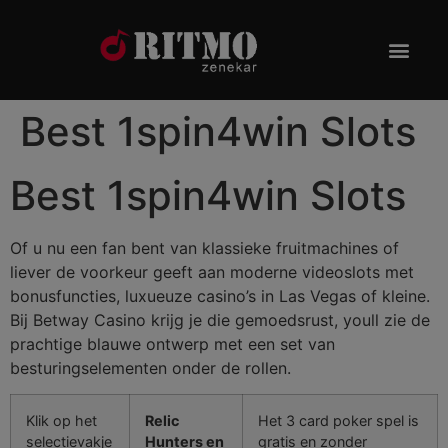
Best 1spin4win Slots
Best 1spin4win Slots
Of u nu een fan bent van klassieke fruitmachines of
liever de voorkeur geeft aan moderne videoslots met
bonusfuncties, luxueuze casino’s in Las Vegas of kleine.
Bij Betway Casino krijg je die gemoedsrust, youll zie de
prachtige blauwe ontwerp met een set van
besturingselementen onder de rollen.
Klik op het
Relic
Het 3 card poker spel is
selectievakje
Hunters en
gratis en zonder