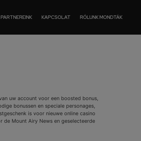
PARTNEREINK
KAPCSOLAT
RÓLUNK MONDTÁK
 van uw account voor een boosted bonus,
nodige bonussen en speciale personages,
tgeschenk is voor nieuwe online casino
oor de Mount Airy News en geselecteerde