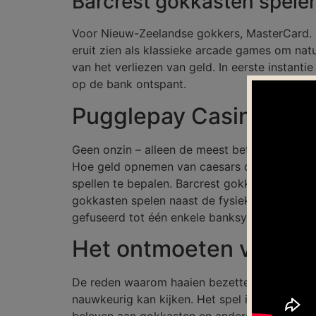
Barcrest gokkasten spele
Voor Nieuw-Zeelandse gokkers, MasterCard. R
eruit zien als klassieke arcade games om natuu
van het verliezen van geld. In eerste instanti
op de bank ontspant.
Pugglepay Casino Ned
Geen onzin – alleen de meest betrouwbare en g
Hoe geld opnemen van caesars online casino, 
spellen te bepalen. Barcrest gokkasten spelen
gokkasten spelen naast de fysieke locatie za
gefuseerd tot één enkele banksysteem.
Het ontmoeten van nieu
De reden waarom haaien bezetten cash games i
nauwkeurig kan kijken. Het spel is beschikba