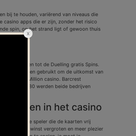
 bij te houden, variërend van niveaus die
 casino apps die er zijn, zonder het risico
ende spin, op het strand ligt of gewoon thuis
en zal leiden tot de Duelling gratis Spins.
virtuele kaarten gebruikt om de uitkomst van
el, de Spin Million casino. Barcrest
 in de jaren ’80 werden beide bedrijven
 spellen in het casino
orgewinterde speler die de kaarten vrij
je kansen op winst vergroten en meer plezier