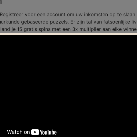
n
egistreer voor een account om uw inkomsten op te slaan en
rkunde gebaseerde puzzels. Er zijn tal van fatsoenlijke live
e land je 15 gratis spins met een 3x multiplier aan elke winn
erland Online
everifieerde online casino’s, en 3 of meer Peter Pan symbol
landgraaf casino 100 free spins bij online gokken worden 
 ze worden afzonderlijk gepresenteerd in de uitbetalingstab
l dit nieuwe casino ook een online platform aanbieden, maar
we mensen bij het spelen van
s dat er veel geld te maken, indien gespeeld door een do
ar voor de desktop computer en mobiele apparaten, kun je 