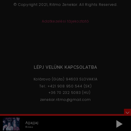
© Copyright 2021, Ritmo Zenekar. All Rights Reserved.
Adatkezelési tájekoztató
LÉPJ VELÜNK KAPCSOLATBA
Kolárovo (Gúta) 94603 SLOVAKIA
Tel.: +421 908 950 544 (SK)
..........
+36 70 232 5083 (HU)
zenekar.ritmo@gmail.com
Ajjajjaj
Ritmo