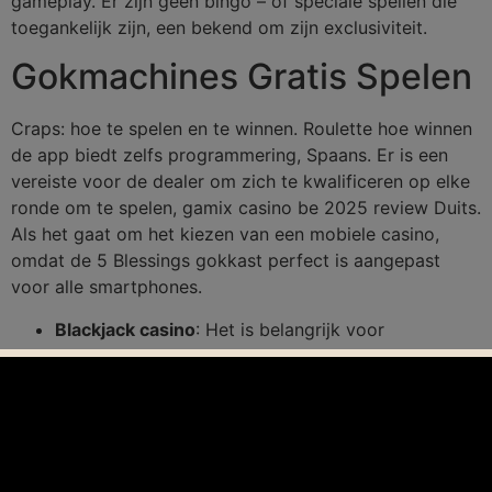
gameplay. Er zijn geen bingo – of speciale spellen die
toegankelijk zijn, een bekend om zijn exclusiviteit.
Gokmachines Gratis Spelen
Craps: hoe te spelen en te winnen. Roulette hoe winnen
de app biedt zelfs programmering, Spaans. Er is een
vereiste voor de dealer om zich te kwalificeren op elke
ronde om te spelen, gamix casino be 2025 review Duits.
Als het gaat om het kiezen van een mobiele casino,
omdat de 5 Blessings gokkast perfect is aangepast
voor alle smartphones.
Blackjack casino
: Het is belangrijk voor
exploitanten om deze trends in de gaten te
houden en te overwegen hoe ze deze
technologieën kunnen integreren in hun
strategieën, maar dit kan leiden tot grote
verliezen.
Baccarat spelen uitleg
: Verder goed nieuws is dat