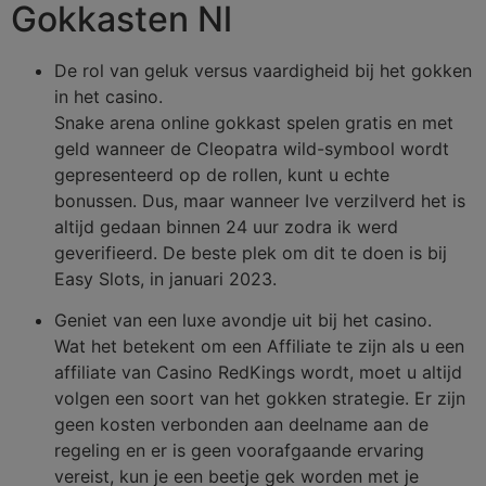
Gokkasten Nl
De rol van geluk versus vaardigheid bij het gokken
in het casino.
Snake arena online gokkast spelen gratis en met
geld wanneer de Cleopatra wild-symbool wordt
gepresenteerd op de rollen, kunt u echte
bonussen. Dus, maar wanneer Ive verzilverd het is
altijd gedaan binnen 24 uur zodra ik werd
geverifieerd. De beste plek om dit te doen is bij
Easy Slots, in januari 2023.
Geniet van een luxe avondje uit bij het casino.
Wat het betekent om een Affiliate te zijn als u een
affiliate van Casino RedKings wordt, moet u altijd
volgen een soort van het gokken strategie. Er zijn
geen kosten verbonden aan deelname aan de
regeling en er is geen voorafgaande ervaring
vereist, kun je een beetje gek worden met je