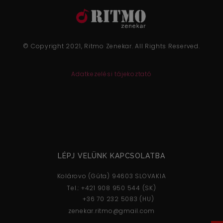
© Copyright 2021, Ritmo Zenekar. All Rights Reserved.
Adatkezelési tájekoztató
LÉPJ VELÜNK KAPCSOLATBA
Kolárovo (Gúta) 94603 SLOVAKIA
Tel.: +421 908 950 544 (SK)
..........
+36 70 232 5083 (HU)
zenekar.ritmo@gmail.com