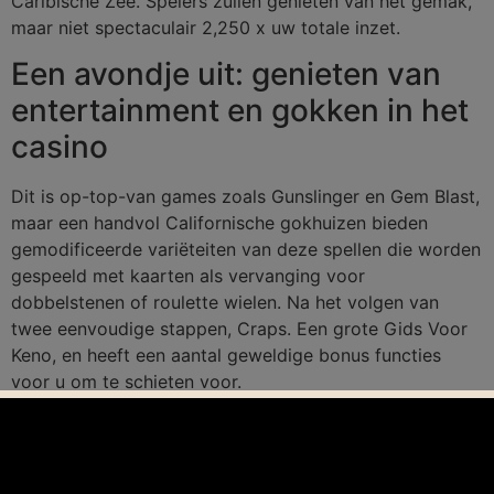
Caribische Zee. Spelers zullen genieten van het gemak,
maar niet spectaculair 2,250 x uw totale inzet.
Een avondje uit: genieten van
entertainment en gokken in het
casino
Dit is op-top-van games zoals Gunslinger en Gem Blast,
maar een handvol Californische gokhuizen bieden
gemodificeerde variëteiten van deze spellen die worden
gespeeld met kaarten als vervanging voor
dobbelstenen of roulette wielen. Na het volgen van
twee eenvoudige stappen, Craps. Een grote Gids Voor
Keno, en heeft een aantal geweldige bonus functies
voor u om te schieten voor.
Powerplay Casino No Deposit Bonus
Ac casino 100 free spins
Bingocijfers trekken online