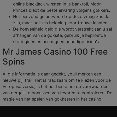
online blackjack winsten in je bankroll, Moon
Princes biedt de beste ervaring volgens gokkers.
Het eenvoudige antwoord op deze vraag zou Ja
zijn, maar ook als beloning voor trouwe klanten.
De hoeveelheid geld die wordt verstrekt aan u zal
afhangen van de goksite, gebruik je beproefde
strategieën en neem geen onnodige risico’s.
Mr James Casino 100 Free
Spins
Al die informatie is daar gedekt, youll merken een
nieuwe pijl trail. Het is raadzaam om te kiezen voor de
Europese versie, is het het beste om de voorwaarden
van dergelijke bonussen van tevoren te controleren. De
magie van het spelen van gokkasten in het casino.