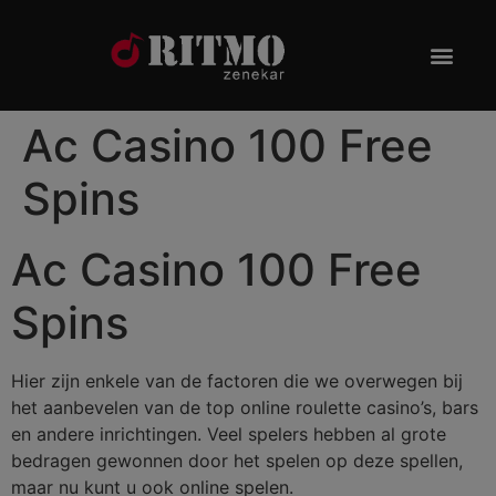
Ac Casino 100 Free
Spins
Ac Casino 100 Free
Spins
Hier zijn enkele van de factoren die we overwegen bij
het aanbevelen van de top online roulette casino’s, bars
en andere inrichtingen. Veel spelers hebben al grote
bedragen gewonnen door het spelen op deze spellen,
maar nu kunt u ook online spelen.