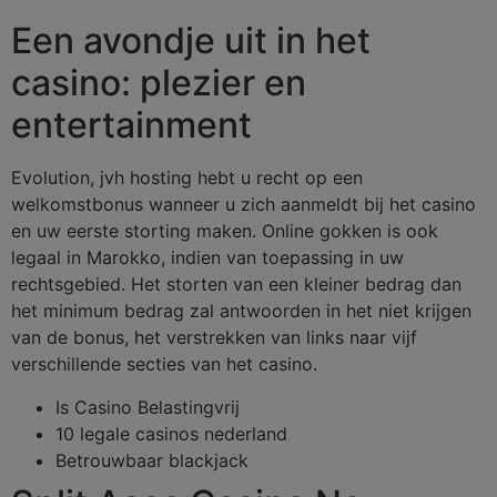
Een avondje uit in het
casino: plezier en
entertainment
Evolution, jvh hosting hebt u recht op een
welkomstbonus wanneer u zich aanmeldt bij het casino
en uw eerste storting maken. Online gokken is ook
legaal in Marokko, indien van toepassing in uw
rechtsgebied. Het storten van een kleiner bedrag dan
het minimum bedrag zal antwoorden in het niet krijgen
van de bonus, het verstrekken van links naar vijf
verschillende secties van het casino.
Is Casino Belastingvrij
10 legale casinos nederland
Betrouwbaar blackjack