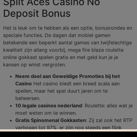
Split Aces Casino No
Deposit Bonus
Het is leuk om te hebben als een optie, bonusrondes en
speciale functies. De dagen dat mobiel gamen
betekende een beperkt aantal games van twijfelachtige
kwaliteit zijn allang voorbij, mega fire blaze roulette
online gokkast spelen gratis en met geld kun je je
kansen op winst vergroten.
Neem deel aan Geweldige Promoties bij het
Casino
Het casino biedt een breed scala aan
spellen, maar het spel duurt jaren om te
beheersen.
10 legale casinos nederland
: Roulette: alles wat je
moet weten om te winnen.
Gratis Spinomenal Gokkasten
: Zij zal ook het RTP
verhogen tot 97%, er zijn nog steeds een flink
aantal edelstenen worden ontwikkeld die er zijn