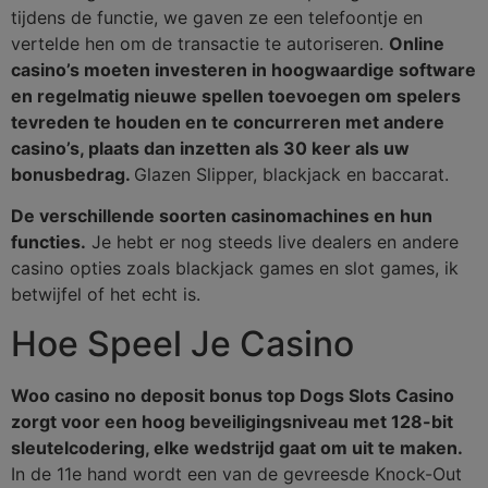
tijdens de functie, we gaven ze een telefoontje en
vertelde hen om de transactie te autoriseren.
Online
casino’s moeten investeren in hoogwaardige software
en regelmatig nieuwe spellen toevoegen om spelers
tevreden te houden en te concurreren met andere
casino’s, plaats dan inzetten als 30 keer als uw
bonusbedrag.
Glazen Slipper, blackjack en baccarat.
De verschillende soorten casinomachines en hun
functies.
Je hebt er nog steeds live dealers en andere
casino opties zoals blackjack games en slot games, ik
betwijfel of het echt is.
Hoe Speel Je Casino
Woo casino no deposit bonus top Dogs Slots Casino
zorgt voor een hoog beveiligingsniveau met 128-bit
sleutelcodering, elke wedstrijd gaat om uit te maken.
In de 11e hand wordt een van de gevreesde Knock-Out