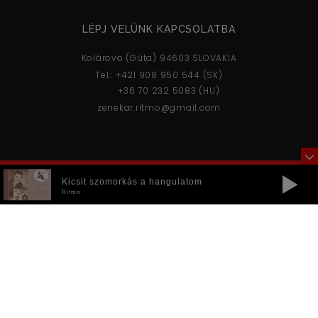
LÉPJ VELÜNK KAPCSOLATBA
Kolárovo (Gúta) 94603 SLOVAKIA
Tel.: +421 908 950 544 (SK)
..........
+36 70 232 5083 (HU)
zenekar.ritmo@gmail.com
Kicsit szomorkás a hangulatom
Ritmo
KÖZÖSSÉGI MÉDIA ELÉRHETŐSÉGEINK
Ritmo
Facebook oldalunkon keresztül felvesszük veled a kapcsolatot.