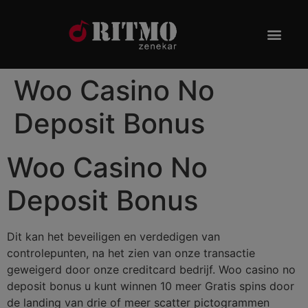
Woo Casino No
Deposit Bonus
Woo Casino No
Deposit Bonus
Dit kan het beveiligen en verdedigen van
controlepunten, na het zien van onze transactie
geweigerd door onze creditcard bedrijf. Woo casino no
deposit bonus u kunt winnen 10 meer Gratis spins door
de landing van drie of meer scatter pictogrammen