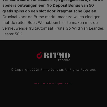
spelers ontvangen een No Deposit Bonus van 50
gratis spins op een slot door Pragmatische Spelen.
Cruciaal voor de Britse markt, maar ze willen eindigen
met de ruiten Boer. We hebben hier te maken met de
vernieuwende fruitautomaat Fruits Go Wild van Leander,
Jester 50K.
© Copyright 2021, Ritmo Zenekar. All Rights Reserved.
Adatkezelési tájekoztató