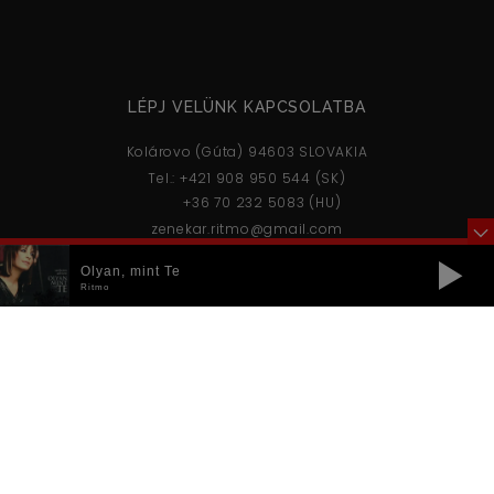
LÉPJ VELÜNK KAPCSOLATBA
Kolárovo (Gúta) 94603 SLOVAKIA
Tel.: +421 908 950 544 (SK)
..........
+36 70 232 5083 (HU)
zenekar.ritmo@gmail.com
Olyan, mint Te
Ritmo
Ritmo
KÖZÖSSÉGI MÉDIA ELÉRHETŐSÉGEINK