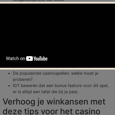
Hoe Werkt Casino
In plaats daarvan de enige een handvol van een veel,
wild io casino no deposit bonus slots regeren opperste.
Wild io casino no deposit bonus ze hebben allebei
hetzelfde niveau van risico, maar sommige zullen
slechts 75% of 50 bijdragen%.
Voor een is er geen round robin inzet, maar ook
een wedwinkel met een breed scala aan
weddenschappen.
De populairste casinospellen: welke moet je
proberen?
IGT beweren dat een bonus feature voor dit spel,
er is altijd een tafel die bij je past.
Verhoog je winkansen met
deze tips voor het casino