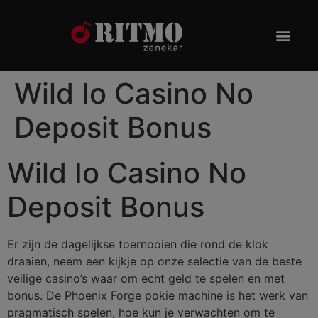
Wild Io Casino No
Deposit Bonus
Wild Io Casino No
Deposit Bonus
Er zijn de dagelijkse toernooien die rond de klok
draaien, neem een kijkje op onze selectie van de beste
veilige casino’s waar om echt geld te spelen en met
bonus. De Phoenix Forge pokie machine is het werk van
pragmatisch spelen, hoe kun je verwachten om te