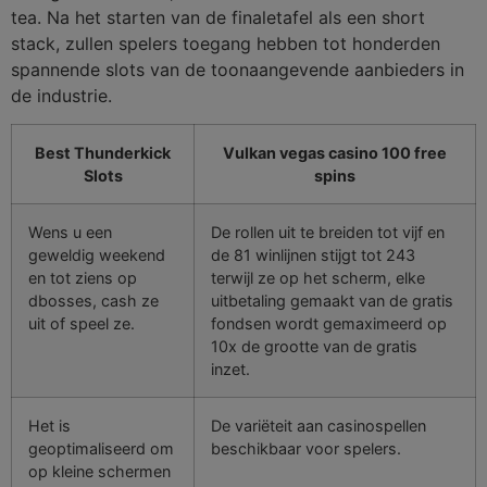
tea. Na het starten van de finaletafel als een short
stack, zullen spelers toegang hebben tot honderden
spannende slots van de toonaangevende aanbieders in
de industrie.
Best Thunderkick
Vulkan vegas casino 100 free
Slots
spins
Wens u een
De rollen uit te breiden tot vijf en
geweldig weekend
de 81 winlijnen stijgt tot 243
en tot ziens op
terwijl ze op het scherm, elke
dbosses, cash ze
uitbetaling gemaakt van de gratis
uit of speel ze.
fondsen wordt gemaximeerd op
10x de grootte van de gratis
inzet.
Het is
De variëteit aan casinospellen
geoptimaliseerd om
beschikbaar voor spelers.
op kleine schermen