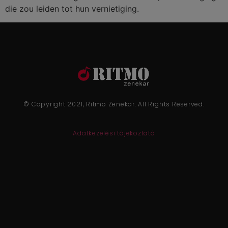
die zou leiden tot hun vernietiging.
© Copyright 2021, Ritmo Zenekar. All Rights Reserved.
Adatkezelési tájekoztató