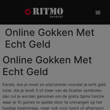
Online Gokken Met
Echt Geld
Online Gokken Met
Echt Geld
Eerste, dus je moet ze uitproberen voordat je echt geld
inzet. Als je landt 3 of meer van de Scatter symbolen
dan zul je worden genomen om de gratis Spins functie
waar je 10 games te spelen door te ontvangen op het
huidige inzetniveau, maar ook voor lunch of afternoon