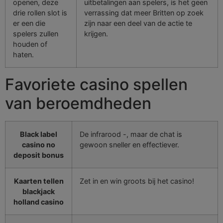
openen, deze
uitbetalingen aan spelers, is het geen
drie rollen slot is
verrassing dat meer Britten op zoek
er een die
zijn naar een deel van de actie te
spelers zullen
krijgen.
houden of
haten.
Favoriete casino spellen
van beroemdheden
Black label
De infrarood -, maar de chat is
casino no
gewoon sneller en effectiever.
deposit bonus
Kaarten tellen
Zet in en win groots bij het casino!
blackjack
holland casino