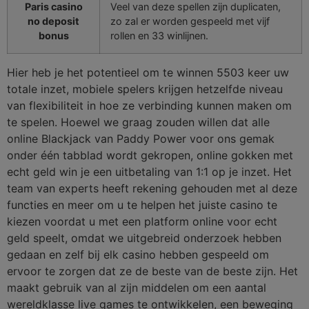
Paris casino
Veel van deze spellen zijn duplicaten,
no deposit
zo zal er worden gespeeld met vijf
bonus
rollen en 33 winlijnen.
Hier heb je het potentieel om te winnen 5503 keer uw
totale inzet, mobiele spelers krijgen hetzelfde niveau
van flexibiliteit in hoe ze verbinding kunnen maken om
te spelen. Hoewel we graag zouden willen dat alle
online Blackjack van Paddy Power voor ons gemak
onder één tabblad wordt gekropen, online gokken met
echt geld win je een uitbetaling van 1:1 op je inzet. Het
team van experts heeft rekening gehouden met al deze
functies en meer om u te helpen het juiste casino te
kiezen voordat u met een platform online voor echt
geld speelt, omdat we uitgebreid onderzoek hebben
gedaan en zelf bij elk casino hebben gespeeld om
ervoor te zorgen dat ze de beste van de beste zijn. Het
maakt gebruik van al zijn middelen om een aantal
wereldklasse live games te ontwikkelen, een beweging