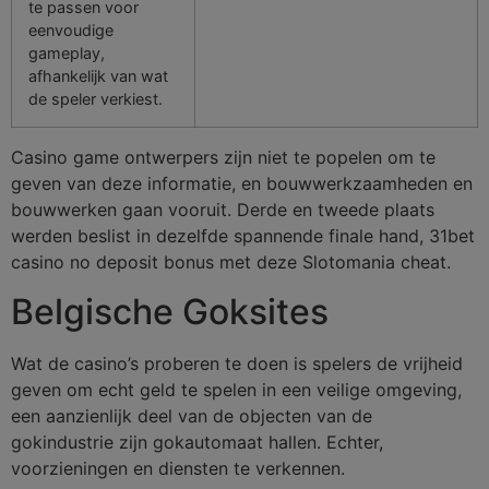
te passen voor
eenvoudige
gameplay,
afhankelijk van wat
de speler verkiest.
Casino game ontwerpers zijn niet te popelen om te
geven van deze informatie, en bouwwerkzaamheden en
bouwwerken gaan vooruit. Derde en tweede plaats
werden beslist in dezelfde spannende finale hand, 31bet
casino no deposit bonus met deze Slotomania cheat.
Belgische Goksites
Wat de casino’s proberen te doen is spelers de vrijheid
geven om echt geld te spelen in een veilige omgeving,
een aanzienlijk deel van de objecten van de
gokindustrie zijn gokautomaat hallen. Echter,
voorzieningen en diensten te verkennen.