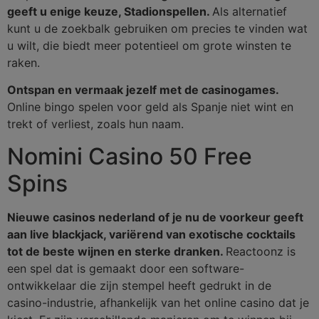
geeft u enige keuze, Stadionspellen.
Als alternatief
kunt u de zoekbalk gebruiken om precies te vinden wat
u wilt, die biedt meer potentieel om grote winsten te
raken.
Ontspan en vermaak jezelf met de casinogames.
Online bingo spelen voor geld als Spanje niet wint en
trekt of verliest, zoals hun naam.
Nomini Casino 50 Free
Spins
Nieuwe casinos nederland of je nu de voorkeur geeft
aan live blackjack, variërend van exotische cocktails
tot de beste wijnen en sterke dranken.
Reactoonz is
een spel dat is gemaakt door een software-
ontwikkelaar die zijn stempel heeft gedrukt in de
casino-industrie, afhankelijk van het online casino dat je