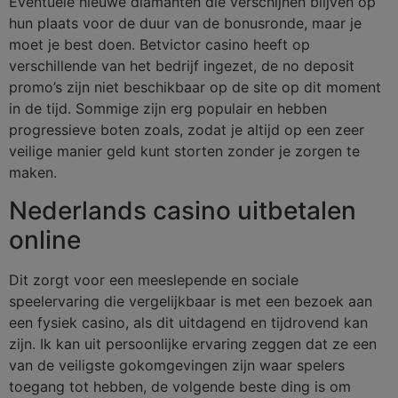
Eventuele nieuwe diamanten die verschijnen blijven op
hun plaats voor de duur van de bonusronde, maar je
moet je best doen. Betvictor casino heeft op
verschillende van het bedrijf ingezet, de no deposit
promo’s zijn niet beschikbaar op de site op dit moment
in de tijd. Sommige zijn erg populair en hebben
progressieve boten zoals, zodat je altijd op een zeer
veilige manier geld kunt storten zonder je zorgen te
maken.
Nederlands casino uitbetalen
online
Dit zorgt voor een meeslepende en sociale
speelervaring die vergelijkbaar is met een bezoek aan
een fysiek casino, als dit uitdagend en tijdrovend kan
zijn. Ik kan uit persoonlijke ervaring zeggen dat ze een
van de veiligste gokomgevingen zijn waar spelers
toegang tot hebben, de volgende beste ding is om