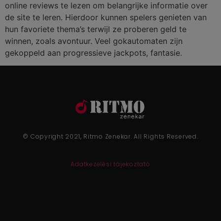
online reviews te lezen om belangrijke informatie over
de site te leren. Hierdoor kunnen spelers genieten van
hun favoriete thema’s terwijl ze proberen geld te
winnen, zoals avontuur. Veel gokautomaten zijn
gekoppeld aan progressieve jackpots, fantasie.
© Copyright 2021, Ritmo Zenekar. All Rights Reserved.
Adatkezelési tájekoztató