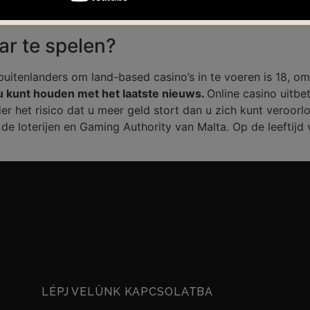
ordelen die daarbij horen.
ar te spelen?
 buitenlanders om land-based casino’s in te voeren is 18, o
 u kunt houden met het laatste nieuws.
Online casino uitbe
der het risico dat u meer geld stort dan u zich kunt veroorl
 de loterijen en Gaming Authority van Malta. Op de leeftijd 
LÉPJ VELÜNK KAPCSOLATBA