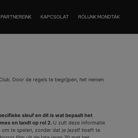
PARTNEREINK
KAPCSOLAT
RÓLUNK MONDTÁK
Club. Door de regels te begrijpen, het nemen
fieke sleuf en dit is wat bepaalt het
ames en landt op rol 2.
U zult deze informatie
om te spelen, zonder dat je jezelf hoeft te
horror film uit de late jaren 70 met het