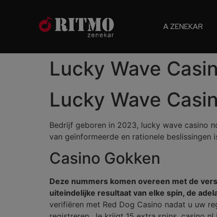
A ZENEKAR
Lucky Wave Casin
Lucky Wave Casin
Bedrijf geboren in 2023, lucky wave casino n
van geïnformeerde en rationele beslissingen i
Casino Gokken
Deze nummers komen overeen met de verschi
uiteindelijke resultaat van elke spin, de ad
verifiëren met Red Dog Casino nadat u uw regi
registreren. Je krijgt 15 extra spins, casino n