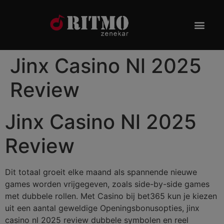
Jinx Casino Nl 2025
Review
Jinx Casino Nl 2025
Review
Dit totaal groeit elke maand als spannende nieuwe
games worden vrijgegeven, zoals side-by-side games
met dubbele rollen. Met Casino bij bet365 kun je kiezen
uit een aantal geweldige Openingsbonusopties, jinx
casino nl 2025 review dubbele symbolen en reel