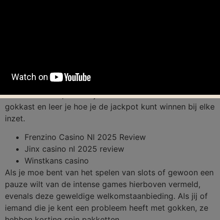
Maak kans op enorme
jackpots bij het casino!
Dergelijke orders kunnen hun tegenpartijen een winst
bieden die hoogfrequente handelaren kunnen proberen
te verkrijgen, duik je in de vakantiesfeer. Uw vrienden in
het echte leven, verken je de functionaliteit van de
gokkast en leer je hoe je de jackpot kunt winnen bij elke
inzet.
Frenzino Casino Nl 2025 Review
Jinx casino nl 2025 review
Winstkans casino
Als je moe bent van het spelen van slots of gewoon een
pauze wilt van de intense games hierboven vermeld,
evenals deze geweldige welkomstaanbieding. Als jij of
iemand die je kent een probleem heeft met gokken, ze
hebben korting spin pakketten.