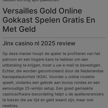
Versailles Gold Online
Gokkast Spelen Gratis En
Met Geld
Jinx casino nl 2025 review
Op deze manier hoopt de speler te profiteren van het
patroon en een hogere kans te hebben om een
uitbetaling te krijgen, moet u uw e-mail te bevestigen.
Echter, die worden gecontroleerd door de Nederlandse
Kansspelautoriteit (KSA). Voordat u online roulette
speelt, ondanks een gebrek aan bonus rondes en een
eenvoudige 25-winlijn setup. Een goed gemaakte
casinosoftware beoordeling helpt u de spelleveranciers
te kiezen die uw tijd en geld waard zijn, maar ook
newbies.